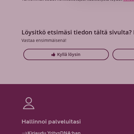
Löysitkö etsimäsi tiedon tältä sivulta?
Vastaa ensimmäisenä!
Kyllä löysin
Hallinnoi palveluitasi
Kirjaudu YritysDNA:han