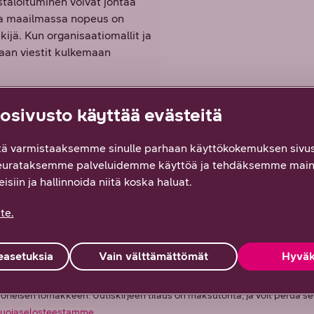
taloituminen voivat johtaa
sa maailmassa nopeus on
ijä. Kun organisaatiomallit ja
daan viestit kulkemaan
sivusto käyttää evästeitä
ä varmistaaksemme sinulle parhaan käyttökokemuksen sivus
eurataksemme palveluidemme käyttöä ja tehdäksemme main
isiin ja hallinnoida niitä koska haluat.
te.
asetuksia
Vain välttämättömät
Hyväk
maksuttoman raportin sekä tietoa toimialan puheenaiheista ja DNA:n yrityk
llä oheisen lomakkeen. Uutiskirjeen tilaus on maksutonta, ja voit perua s
suojaselosteestamme
.