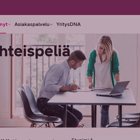
nyt
Asiakaspalvelu
YritysDNA
yhteispeliä