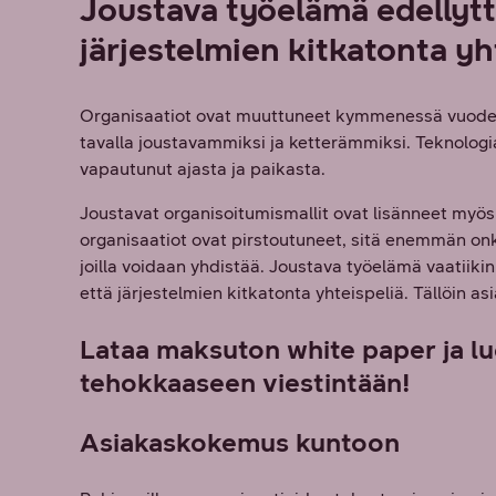
Joustava työelämä edellytt
järjestelmien kitkatonta yh
Organisaatiot ovat muuttuneet kymmenessä vuode
tavalla joustavammiksi ja ketterämmiksi. Teknolog
vapautunut ajasta ja paikasta.
Joustavat organisoitumismallit ovat lisänneet my
organisaatiot ovat pirstoutuneet, sitä enemmän onki
joilla voidaan yhdistää. Joustava työelämä vaatiiki
että järjestelmien kitkatonta yhteispeliä. Tällöin a
Lataa maksuton white paper ja lu
tehokkaaseen viestintään!
Asiakaskokemus kuntoon