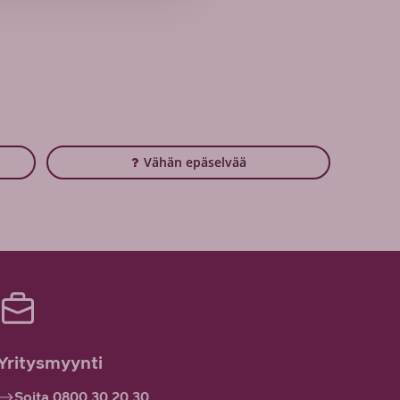
Vähän epäselvää
Yritysmyynti
Soita 0800 30 20 30