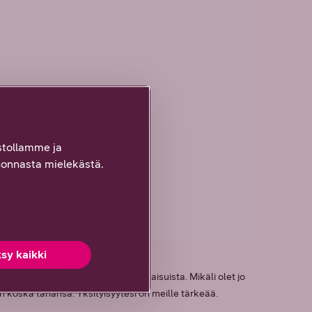
tollamme ja
onnasta mielekästä.
sy kaikki
sille tarjoamista eduista ja ratkaisuista. Mikäli olet jo
en koska tahansa. Yksityisyytesi on meille tärkeää.