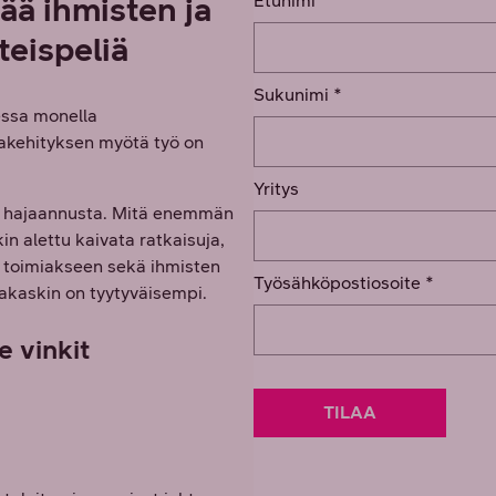
ää ihmisten ja
teispeliä
ssa monella
iakehityksen myötä työ on
ös hajaannusta. Mitä enemmän
n alettu kaivata ratkaisuja,
n toimiakseen sekä ihmisten
siakaskin on tyytyväisempi.
e vinkit