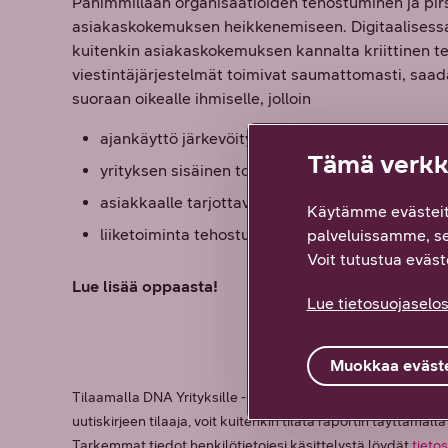
Pahimmillaan organisaatioiden tehostuminen ja pirs
asiakaskokemuksen heikkenemiseen. Digitaalises
kuitenkin asiakaskokemuksen kannalta kriittinen tek
viestintäjärjestelmät toimivat saumattomasti, saa
suoraan oikealle ihmiselle, jolloin
ajankäyttö järkevöityy
Tämä verkko
yrityksen sisäinen toiminta piristyy
asiakkaalle tarjottava palvelu paranee
Käytämme evästeit
liiketoiminta tehostuu.
palveluissamme, s
Voit tutustua eväste
Lue lisää oppaasta!
Lue tietosuojaselos
Muokkaa eväste
Tilaamalla DNA Yrityksille -uutiskirjeen saat sähköpostiisi 
uutiskirjeen tilaaja, voit kuitenkin tilata raportin täyttämä
Tarkemmat tiedot henkilötietojesi käsittelystä löydät
tieto