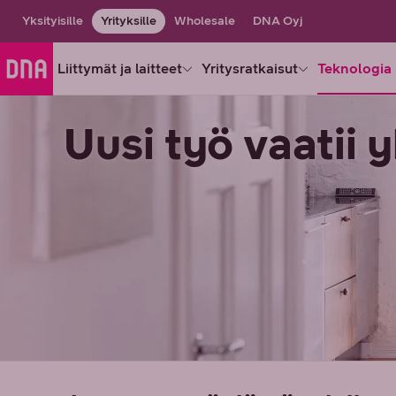
Yksityisille
Yrityksille
Wholesale
DNA Oyj
Liittymät ja laitteet
Yritysratkaisut
Teknologia 
Uusi työ vaatii 