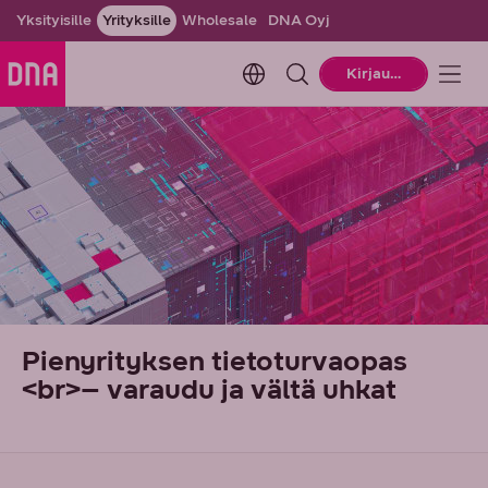
Yksityisille
Yrityksille
Wholesale
DNA Oyj
Change language. Current la
Kirjaudu
Pienyrityksen tietoturvaopas
<br>– varaudu ja vältä uhkat