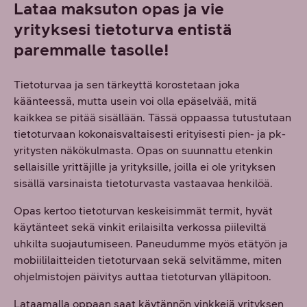
Lataa maksuton opas ja vie
yrityksesi tietoturva entistä
paremmalle tasolle!
Tietoturvaa ja sen tärkeyttä korostetaan joka
käänteessä, mutta usein voi olla epäselvää, mitä
kaikkea se pitää sisällään. Tässä oppaassa tutustutaan
tietoturvaan kokonaisvaltaisesti erityisesti pien- ja pk-
yritysten näkökulmasta. Opas on suunnattu etenkin
sellaisille yrittäjille ja yrityksille, joilla ei ole yrityksen
sisällä varsinaista tietoturvasta vastaavaa henkilöä.
Opas kertoo tietoturvan keskeisimmät termit, hyvät
käytänteet sekä vinkit erilaisilta verkossa piileviltä
uhkilta suojautumiseen. Paneudumme myös etätyön ja
mobiililaitteiden tietoturvaan sekä selvitämme, miten
ohjelmistojen päivitys auttaa tietoturvan ylläpitoon.
Lataamalla oppaan saat käytännön vinkkejä yrityksen