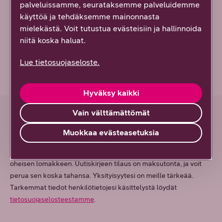
palveluissamme, seurataksemme palveluidemme
käyttöä ja tehdäksemme mainonnasta
mielekästä. Voit tutustua evästeisiin ja hallinnoida
niitä koska haluat.
Lue tietosuojaseloste.
Hyväksy kaikki
Vain välttämättömät
Tilaamalla DNA Yrityksille -uutiskirjeen saat sähköpostiisi
maksuttoman raportin sekä tietoa toimialan puheenaiheista ja
Muokkaa evästeasetuksia
DNA:n yrityksille tarjoamista eduista ja ratkaisuista. Mikäli olet
jo uutiskirjeen tilaaja, voit kuitenkin tilata raportin täyttämällä
oheisen lomakkeen. Uutiskirjeen tilaus on maksutonta, ja voit
perua sen koska tahansa. Yksityisyytesi on meille tärkeää.
Tarkemmat tiedot henkilötietojesi käsittelystä löydät
tietosuojaselosteestamme
.