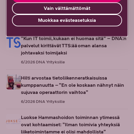
Vain välttämättömät
Samasta aiheesta
Muokkaa evästeasetuksia
”Kun IT toimii, kukaan ei huomaa sitä” – DNA:n
palvelut kirittävät TTS:ää oman alansa
johtavaksi toimijaksi
6/2026
DNA Yrityksille
Hilti arvostaa tietoliikenneratkaisuissa
kumppanuutta – ”En ole koskaan nähnyt näin
sujuvaa operaattorin vaihtoa”
6/2026
DNA Yrityksille
Luokse Hammashoidon toiminnan ytimessä
ovat kohtaamiset: ”Ilman toimivia yhteyksiä
liiketoimintamme ei olisi mahdollista”