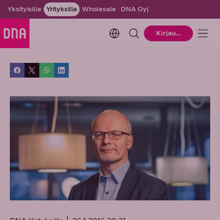
Yksityisille
Yrityksille
Wholesale
DNA Oyj
Change language. Current la
Kirjaudu