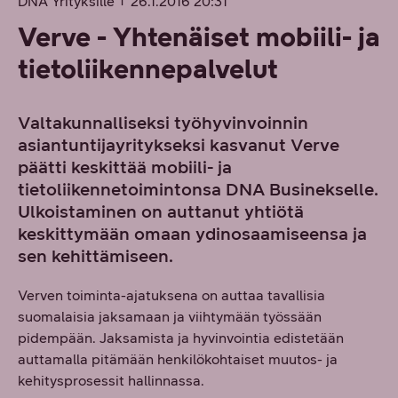
DNA Yrityksille
26.1.2016 20:31
Verve - Yhtenäiset mobiili- ja
tietoliikennepalvelut
Valtakunnalliseksi työhyvinvoinnin
asiantuntijayritykseksi kasvanut Verve
päätti keskittää mobiili- ja
tietoliikennetoimintonsa DNA Businekselle.
Ulkoistaminen on auttanut yhtiötä
keskittymään omaan ydinosaamiseensa ja
sen kehittämiseen.
Verven toiminta-ajatuksena on auttaa tavallisia
suomalaisia jaksamaan ja viihtymään työssään
pidempään. Jaksamista ja hyvinvointia edistetään
auttamalla pitämään henkilökohtaiset muutos- ja
kehitysprosessit hallinnassa.