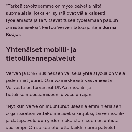
”Tärkeä tavoitteemme on myös palvella niitä
suomalaisia, jotka eri syistä ovat väliaikaisesti
työelämästä ja tarvitsevat tukea työelämään paluun
onnistumiseksi”, kertoo Verven talousjohtaja
Jorma
Kudjoi
.
Yhtenäiset mobiili- ja
tietoliikennepalvelut
Verven ja DNA Busineksen välisellä yhteistyöllä on vielä
pidemmät juuret. Osa voimakkaasti kasvaneesta
Vervestä on turvannut DNA:n mobiili- ja
tietoliikenneosaamiseen jo vuosien ajan.
”Nyt kun Verve on muuntunut usean aiemmin erillisen
organisaation valtakunnalliseksi ketjuksi, tarve mobiili-
ja datapalveluiden yhdenmukaistamiseen on entistä
suurempi. On selkeä etu, että kaikki nämä palvelut