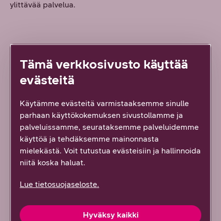
ylittävää palvelua.
Mitä mieltä olit tästä sisällöstä?
Tämä verkkosivusto käyttää
Palautteesi on tärkeää!
evästeitä
Vastaa ensimmäisenä!
Käytämme evästeitä varmistaaksemme sinulle
parhaan käyttökokemuksen sivustollamme ja
Hyödyllinen tai mielenkiintoinen
palveluissamme, seurataksemme palveluidemme
käyttöä ja tehdäksemme mainonnasta
Löysin etsimäni
mielekästä. Voit tutustua evästeisiin ja hallinnoida
niitä koska haluat.
En löytänyt etsimääni
Lue tietosuojaseloste.
Ei hyödytä, ei vastannut odotuksiani
Hyväksy kaikki