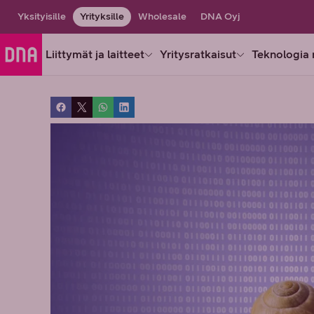
Yksityisille
Yrityksille
Wholesale
DNA Oyj
Liittymät ja laitteet
Yritysratkaisut
Teknologia 