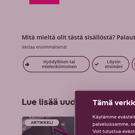
Mitä mieltä olit tästä sisällöstä? Palau
Vastaa ensimmäisenä!
Hyödyllinen tai
Löysin
mielenkiintoinen
etsimäni
Lue lisää uudesta työstä
Tämä verkko
Käytämme evästeit
ARTIKKELI
ARTIK
palveluissamme, s
Voit tutustua eväste