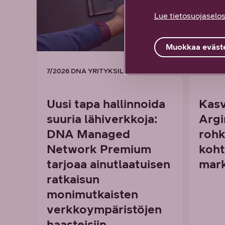
Lue tietosuojaselos
Muokkaa eväste
7/2026 DNA YRITYKSILLE
7/2026
Uusi tapa hallinnoida
Kasv
suuria lähiverkkoja:
Argi
DNA Managed
rohk
Network Premium
koht
tarjoaa ainutlaatuisen
mark
ratkaisun
monimutkaisten
verkkoympäristöjen
haasteisiin