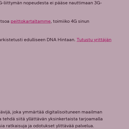
 4G-liittymän nopeudesta ei pääse nauttimaan 3G-
atsoa
peittokartaltamme
, toimiiko 4G sinun
tarkistetusti edulliseen DNA Hintaan.
Tutustu yrittäjän
vijä, joka ymmärtää digitalisoituneen maailman
tehdä siitä yllättävän yksinkertaista tarjoamalla
a ratkaisuja ja odotukset ylittävää palvelua.