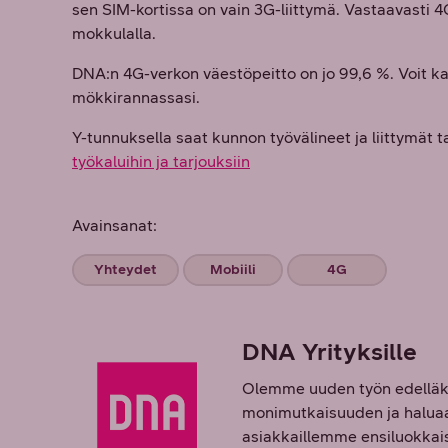
sen SIM-kortissa on vain 3G-liittymä. Vastaavasti
mokkulalla.
DNA:n 4G-verkon väestöpeitto on jo 99,6 %. Voit k
mökkirannassasi.
Y-tunnuksella saat kunnon työvälineet ja liittymät 
työkaluihin ja tarjouksiin
Avainsanat:
Yhteydet
Mobiili
4G
DNA Yrityksille
Olemme uuden työn edelläkä
monimutkaisuuden ja haluaa 
asiakkaillemme ensiluokkaisi