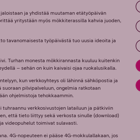
 jaloistaan ja yhdistää muutaman etätyöpäivän
örittää yritystään myös mökkiterassilla kahvia juoden,
tto tavanomaisesta työpäivästä tuo uusia ideoita ja
ivi. Turhan monesta mökkirannasta kuuluu kuitenkin
eydellä – sehän on kuin kaivaisi ojaa ruokalusikalla.
entelyyn, kun verkkoyhteys oli lähinnä sähköpostia ja
ä suoraan pilvipalveluun, ongelmia ratkotaan
mään ohjelmistoja tehokkaammin.
ei tuhraannu verkkosivustojen latailuun ja pätkiviin
n, että tieto liittyy sekä verkosta sinulle (download)
 ja videopuhelut toimivat sulavasti.
kana. 4G-nopeuteen ei pääse 4G-mokkulallakaan, jos