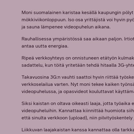
Moni suomalainen karistaa kesällä kaupungin pölyt
mökkiviikonloppuun. Iso osa yrittäjistä voi hyvin py
ja sauna lämpenee videopuhelun aikana.
Rauhallisessa ympäristössä saa aikaan paljon. Irtio
antaa uutta energiaa.
Ripeä verkkoyhteys on onnistuneen etätyön kulmak
sadattelu, kun töitä yritetään tehdä hitaalla 3G-yht
Takavuosina 3G:n vauhti saattoi hyvin riittää työsk
verkkoselailua varten. Nyt moni tekee kaiken työns
videopuhelussa, ja opasvideot kouluttavat käyttä
Siksi kaistan on oltava oikeasti laaja, jotta työaika 
videopuheluihin. Kannattaa kiinnittää huomiota siihe
että sinulta verkkoon (upload), niin pilvityöskentely
Liikkuvan laajakaistan kanssa kannattaa olla tark