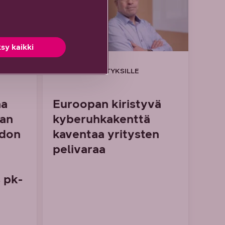
sy kaikki
6/2026 DNA YRITYKSILLE
aa
Euroopan kiristyvä
man
kyberuhkakenttä
idon
kaventaa yritysten
pelivaraa
 pk-