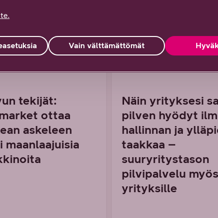
te.
asetuksia
Vain välttämättömät
Hyväk
 DNA YRITYKSILLE
6/2026 DNA YRITYKSILLE
un tekijät:
Näin yrityksesi s
market ottaa
pilven hyödyt il
ean askeleen
hallinnan ja ylläp
i maanlaajuisia
taakkaa –
kinoita
suuryritystason
pilvipalvelu myös
yrityksille