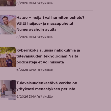
6/2026
DNA Yrityksille
Haloo – huijari vai harmiton puhelu?
Vältä huijaus- ja massapuhelut
Numerovahdin avulla
6/2026
DNA Yrityksille
Kyberrikoksia, uusia näkökulmia ja
tulevaisuuden teknologiaa! Näitä
podcasteja et voi missata
6/2026
DNA Yrityksille
Tulevaisuudenkestävä verkko on
yrityksesi menestyksen perusta
6/2026
DNA Yrityksille