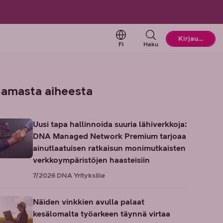
Change language. Current l
Kirjaudu
FI
Haku
amasta aiheesta
Uusi tapa hallinnoida suuria lähiverkkoja:
DNA Managed Network Premium tarjoaa
ainutlaatuisen ratkaisun monimutkaisten
verkkoympäristöjen haasteisiin
7/2026
DNA Yrityksille
Näiden vinkkien avulla palaat
kesälomalta työarkeen täynnä virtaa