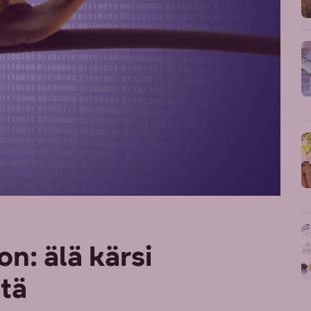
n: älä kärsi
stä