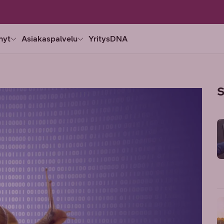
nyt
Asiakaspalvelu
YritysDNA
S