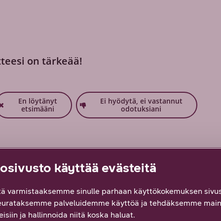
tteesi on tärkeää!
En löytänyt
Ei hyödytä, ei vastannut
etsimääni
odotuksiani
sivusto käyttää evästeitä
ä varmistaaksemme sinulle parhaan käyttökokemuksen sivus
KELI
ARTIKKELI
eurataksemme palveluidemme käyttöä ja tehdäksemme main
isiin ja hallinnoida niitä koska haluat.