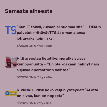
Samasta aiheesta
”Kun IT toimii, kukaan ei huomaa sitä” – DNA:n
palvelut kirittävät TTS:ää oman alansa
johtavaksi toimijaksi
6/2026
DNA Yrityksille
Hilti arvostaa tietoliikenneratkaisuissa
kumppanuutta – ”En ole koskaan nähnyt näin
sujuvaa operaattorin vaihtoa”
6/2026
DNA Yrityksille
R-kioski uudisti koko ketjun yhteydet: ”Ai että
on kivaa, kun on nopeeta”
9/2025
DNA Yrityksille