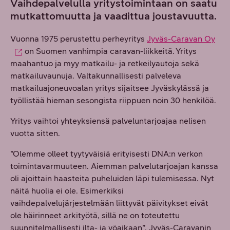
Vaihdepalvelulla yritystoimintaan on saatu
mutkattomuutta ja vaadittua joustavuutta.
Vuonna 1975 perustettu perheyritys
Jyväs-Caravan Oy
on Suomen vanhimpia caravan-liikkeitä. Yritys
maahantuo ja myy matkailu- ja retkeilyautoja sekä
matkailuvaunuja. Valtakunnallisesti palveleva
matkailuajoneuvoalan yritys sijaitsee Jyväskylässä ja
työllistää hieman sesongista riippuen noin 30 henkilöä.
Yritys vaihtoi yhteyksiensä palveluntarjoajaa nelisen
vuotta sitten.
”Olemme olleet tyytyväisiä erityisesti DNA:n verkon
toimintavarmuuteen. Aiemman palvelutarjoajan kanssa
oli ajoittain haasteita puheluiden läpi tulemisessa. Nyt
näitä huolia ei ole. Esimerkiksi
vaihdepalvelujärjestelmään liittyvät päivitykset eivät
ole häirinneet arkityötä, sillä ne on toteutettu
suunnitelmallisesti ilta- ja yöaikaan”, Jyväs-Caravanin