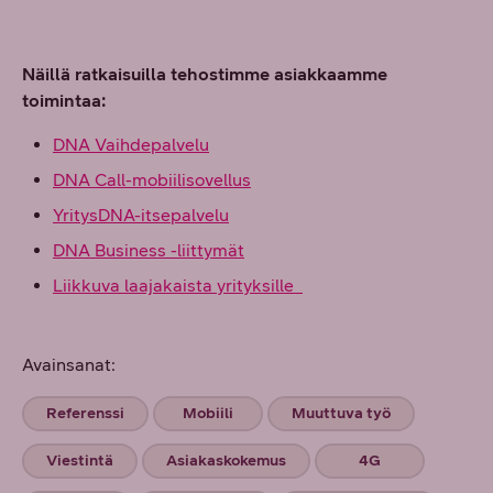
Näillä ratkaisuilla tehostimme asiakkaamme
toimintaa:
DNA Vaihdepalvelu
DNA Call-mobiilisovellus
YritysDNA-itsepalvelu
DNA Business -liittymät
Liikkuva laajakaista yrityksille
Avainsanat:
Referenssi
Mobiili
Muuttuva työ
Viestintä
Asiakaskokemus
4G