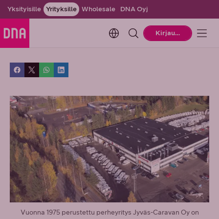
Yksityisille
Yrityksille
Wholesale
DNA Oyj
Change language. Current la
Kirjaudu
Vuonna 1975 perustettu perheyritys Jyväs-Caravan Oy on