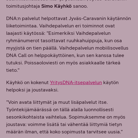
toimitusjohtaja
Simo Käyhkö
sanoo.
DNA:n palvelut helpottavat Jyväs-Caravanin käytännön
liiketoimintaa. Vaihdepalvelun eri toiminnot ovat
laajasti käytössä: ”Esimerkiksi Vaihdepalvelun
ryhmänumerot tasoittavat ruuhkahuippuja, kun osa
myyjistä on tien päällä. Vaihdepalvelun mobiilisovellus
DNA Call on helppokäyttöinen, kun sen kanssa tulee
tutuksi. Poissaoloviesti on myös asiakkaalle tärkeä
tieto.”
Käyhkö on kokenut
YritysDNA-itsepalvelun
käytön
helpoksi ja joustavaksi.
”Voin avata liittymät ja muut lisäpalvelut itse.
Työntekijämäärässä on tällä alalla luonnollisesti
sesonkikohtaista vaihtelua. Sopimuksemme on myös
joustava: voimme lisätä tai vähentää liittymiä tietyn
määrän ilman, että koko sopimusta tarvitsee uusia.”