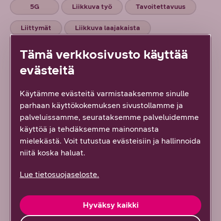
5G
Liikkuva työ
Tavoitettavuus
Liittymät
Liikkuva laajakaista
Tämä verkkosivusto käyttää
evästeitä
Käytämme evästeitä varmistaaksemme sinulle
parhaan käyttökokemuksen sivustollamme ja
palveluissamme, seurataksemme palveluidemme
käyttöä ja tehdäksemme mainonnasta
mielekästä. Voit tutustua evästeisiin ja hallinnoida
DNA Yrityksille
niitä koska haluat.
Olemme uuden työn edelläkävijä, joka ymmärtää
Lue tietosuojaseloste.
digitalisoituneen maailman monimutkaisuuden ja
haluaa tehdä siitä yllättävän yksinkertaista tarjoamalla
Hyväksy kaikki
asiakkaillemme ensiluokkaisia ratkaisuja ja odotukset
ylittävää palvelua.