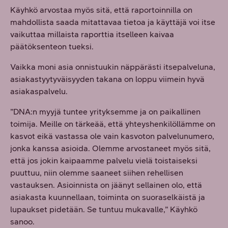
Käyhkö arvostaa myös sitä, että raportoinnilla on
mahdollista saada mitattavaa tietoa ja käyttäjä voi itse
vaikuttaa millaista raporttia itselleen kaivaa
päätöksenteon tueksi.
Vaikka moni asia onnistuukin näppärästi itsepalveluna,
asiakastyytyväisyyden takana on loppu viimein hyvä
asiakaspalvelu.
”DNA:n myyjä tuntee yrityksemme ja on paikallinen
toimija. Meille on tärkeää, että yhteyshenkilöllämme on
kasvot eikä vastassa ole vain kasvoton palvelunumero,
jonka kanssa asioida. Olemme arvostaneet myös sitä,
että jos jokin kaipaamme palvelu vielä toistaiseksi
puuttuu, niin olemme saaneet siihen rehellisen
vastauksen. Asioinnista on jäänyt sellainen olo, että
asiakasta kuunnellaan, toiminta on suoraselkäistä ja
lupaukset pidetään. Se tuntuu mukavalle,” Käyhkö
sanoo.