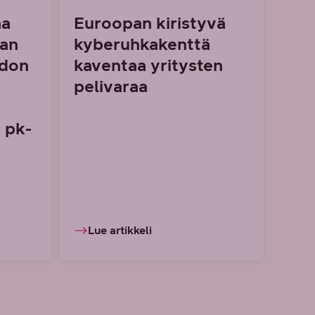
aa
Euroopan kiristyvä
man
kyberuhkakenttä
idon
kaventaa yritysten
pelivaraa
 pk-
Lue artikkeli