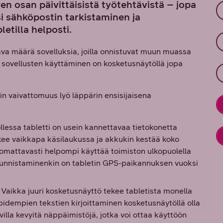
en osan päivittäisistä työtehtävistä – jopa
i sähköpostin tarkistaminen ja
etilla helposti.
ltava määrä sovelluksia, joilla onnistuvat muun muassa
n sovellusten käyttäminen on kosketusnäytöllä jopa
in vaivattomuus lyö läppärin ensisijaisena
llessa tabletti on usein kannettavaa tietokonetta
ee vaikkapa käsilaukussa ja akkukin kestää koko
uomattavasti helpompi käyttää toimiston ulkopuolella
uunnistaminenkin on tabletin GPS-paikannuksen vuoksi
Vaikka juuri kosketusnäyttö tekee tabletista monella
dempien tekstien kirjoittaminen kosketusnäytöllä olla
lla kevyitä näppäimistöjä, jotka voi ottaa käyttöön