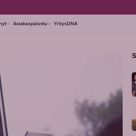
nyt
Asiakaspalvelu
YritysDNA
S