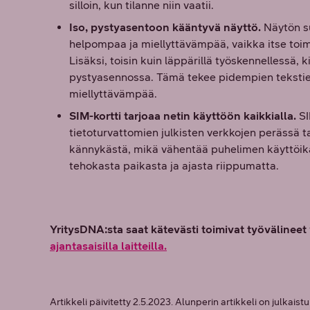
silloin, kun tilanne niin vaatii.
Iso, pystyasentoon kääntyvä näyttö.
Näytön s
helpompaa ja miellyttävämpää, vaikka itse toimi
Lisäksi, toisin kuin läppärillä työskennellessä, 
pystyasennossa. Tämä tekee pidempien tekstien
miellyttävämpää.
SIM-kortti tarjoaa netin käyttöön kaikkialla.
SI
tietoturvattomien julkisten verkkojen perässä t
kännykästä, mikä vähentää puhelimen käyttöikää
tehokasta paikasta ja ajasta riippumatta.
YritysDNA:sta saat kätevästi toimivat työvälineet 
ajantasaisilla laitteilla.
Artikkeli päivitetty 2.5.2023. Alunperin artikkeli on julkaistu