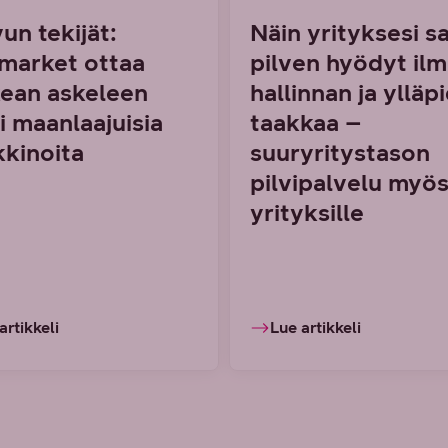
un tekijät:
Näin yrityksesi s
market ottaa
pilven hyödyt il
ean askeleen
hallinnan ja ylläp
i maanlaajuisia
taakkaa –
kinoita
suuryritystason
pilvipalvelu myös
yrityksille
artikkeli
Lue artikkeli