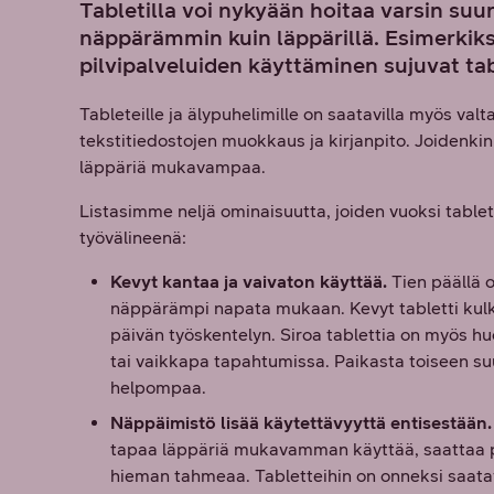
Tabletilla voi nykyään hoitaa varsin suur
näppärämmin kuin läppärillä. Esimerkiks
pilvipalveluiden käyttäminen sujuvat tabl
Tableteille ja älypuhelimille on saatavilla myös va
tekstitiedostojen muokkaus ja kirjanpito. Joidenki
läppäriä mukavampaa.
Listasimme neljä ominaisuutta, joiden vuoksi tablet
työvälineenä:
Kevyt kantaa ja vaivaton käyttää.
Tien päällä o
näppärämpi napata mukaan. Kevyt tabletti kulk
päivän työskentelyn. Siroa tablettia on myös h
tai vaikkapa tapahtumissa. Paikasta toiseen s
helpompaa.
Näppäimistö lisää käytettävyyttä entisestään.
tapaa läppäriä mukavamman käyttää, saattaa pi
hieman tahmeaa. Tabletteihin on onneksi saatavi