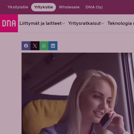
Yksityisille
Yrityksille
Wholesale
DNA Oyj
Liittymät ja laitteet
Yritysratkaisut
Teknologia 