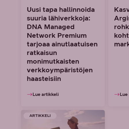
Uusi tapa hallinnoida
Kasv
suuria lähiverkkoja:
Argi
DNA Managed
rohk
Network Premium
koht
tarjoaa ainutlaatuisen
mark
ratkaisun
monimutkaisten
verkkoympäristöjen
haasteisiin
Lue artikkeli
Lue 
ARTIKKELI