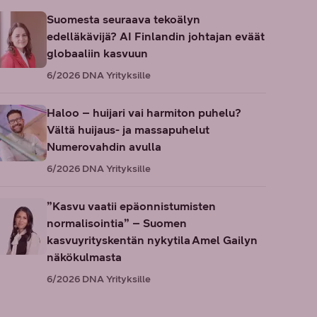
Suomesta seuraava tekoälyn
edelläkävijä? AI Finlandin johtajan eväät
globaaliin kasvuun
6/2026
DNA Yrityksille
Haloo – huijari vai harmiton puhelu?
Vältä huijaus- ja massapuhelut
Numerovahdin avulla
6/2026
DNA Yrityksille
”Kasvu vaatii epäonnistumisten
normalisointia” – Suomen
kasvuyrityskentän nykytila Amel Gailyn
näkökulmasta
6/2026
DNA Yrityksille