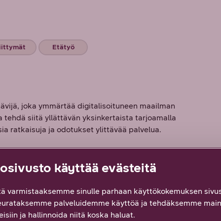
iittymät
Etätyö
vijä, joka ymmärtää digitalisoituneen maailman
tehdä siitä yllättävän yksinkertaista tarjoamalla
a ratkaisuja ja odotukset ylittävää palvelua.
sivusto käyttää evästeitä
ä varmistaaksemme sinulle parhaan käyttökokemuksen sivus
tteesi on tärkeää!
eurataksemme palveluidemme käyttöä ja tehdäksemme main
isiin ja hallinnoida niitä koska haluat.