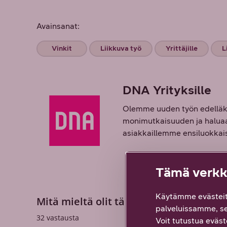
Avainsanat:
Vinkit
Liikkuva työ
Yrittäjille
L
DNA Yrityksille
Olemme uuden työn edelläkä
monimutkaisuuden ja haluaa 
asiakkaillemme ensiluokkaisi
Tämä verkko
Käytämme evästeit
Mitä mieltä olit tästä sisällöstä? Palau
palveluissamme, s
32
vastausta
Voit tutustua eväste