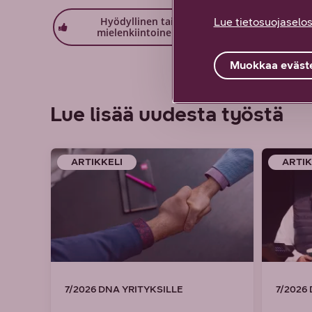
Hyödyllinen tai
Löysin
Lue tietosuojaselos
mielenkiintoinen
etsimäni
Muokkaa eväste
Lue lisää uudesta työstä
ARTIKKELI
ARTIK
7/2026 DNA YRITYKSILLE
7/2026