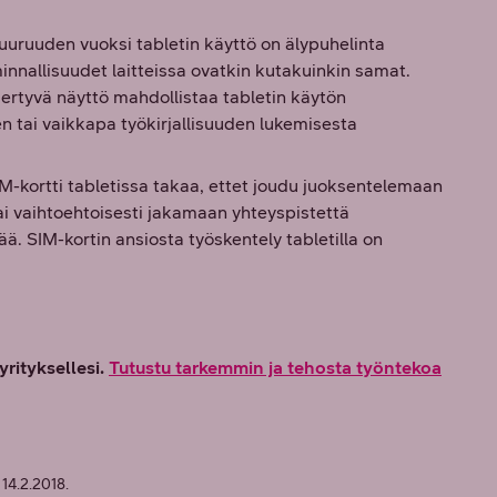
uuruuden vuoksi tabletin käyttö on älypuhelinta
nnallisuudet laitteissa ovatkin kutakuinkin samat.
kiertyvä näyttö mahdollistaa tabletin käytön
 tai vaikkapa työkirjallisuuden lukemisesta
M-kortti tabletissa takaa, ettet joudu juoksentelemaan
ai vaihtoehtoisesti jakamaan yhteyspistettä
. SIM-kortin ansiosta työskentely tabletilla on
yrityksellesi.
Tutustu tarkemmin ja tehosta työntekoa
 14.2.2018.