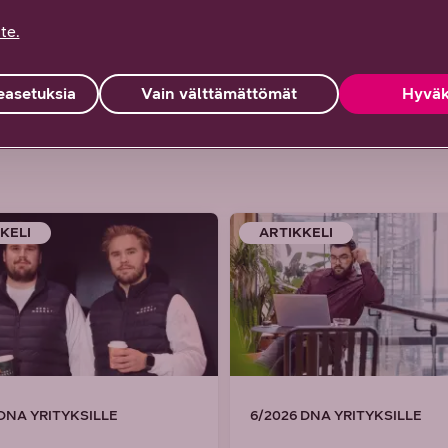
En löytänyt
Ei hyödytä, ei vastannut
te.
etsimääni
odotuksiani
asetuksia
Vain välttämättömät
Hyväk
KELI
ARTIKKELI
 DNA YRITYKSILLE
6/2026 DNA YRITYKSILLE