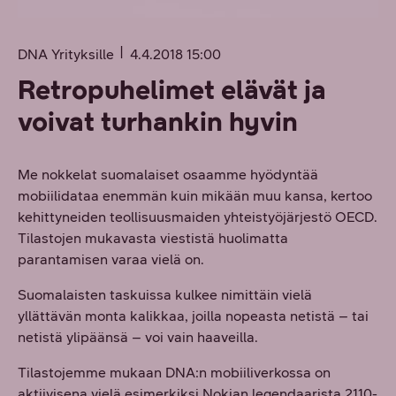
DNA Yrityksille
4.4.2018 15:00
Retropuhelimet elävät ja
voivat turhankin hyvin
Me nokkelat suomalaiset osaamme hyödyntää
mobiilidataa enemmän kuin mikään muu kansa, kertoo
kehittyneiden teollisuusmaiden yhteistyöjärjestö OECD.
Tilastojen mukavasta viestistä huolimatta
parantamisen varaa vielä on.
Suomalaisten taskuissa kulkee nimittäin vielä
yllättävän monta kalikkaa, joilla nopeasta netistä – tai
netistä ylipäänsä – voi vain haaveilla.
Tilastojemme mukaan DNA:n mobiiliverkossa on
aktiivisena vielä esimerkiksi Nokian legendaarista 2110-