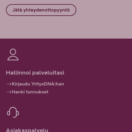
Jätä yhteydenottopyyntö
Hallinnoi palveluitasi
Kirjaudu YritysDNA:han
Hanki tunnukset
Asiakaspalvelu