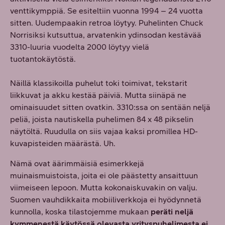
venttikymppiä. Se esiteltiin vuonna 1994 – 24 vuotta
sitten. Uudempaakin retroa löytyy. Puhelinten Chuck
Norrisiksi kutsuttua, arvatenkin ydinsodan kestävää
3310-luuria vuodelta 2000 löytyy vielä
tuotantokäytöstä.
Näillä klassikoilla puhelut toki toimivat, tekstarit
liikkuvat ja akku kestää päiviä. Mutta siinäpä ne
ominaisuudet sitten ovatkin. 3310:ssa on sentään neljä
peliä, joista nautiskella puhelimen 84 x 48 pikselin
näytöltä. Ruudulla on siis vajaa kaksi promillea HD-
kuvapisteiden määrästä. Uh.
Nämä ovat äärimmäisiä esimerkkejä
muinaismuistoista, joita ei ole päästetty ansaittuun
viimeiseen lepoon. Mutta kokonaiskuvakin on valju.
Suomen vauhdikkaita mobiiliverkkoja ei hyödynnetä
kunnolla, koska tilastojemme mukaan
peräti neljä
kymmenestä käytössä olevasta yrityspuhelimesta ei