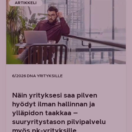
ARTIKKELI
6/2026 DNA YRITYKSILLE
Näin yrityksesi saa pilven
hyödyt ilman hallinnan ja
ylläpidon taakkaa –
suuryritystason pilvipalvelu
myös pk-yrityksille