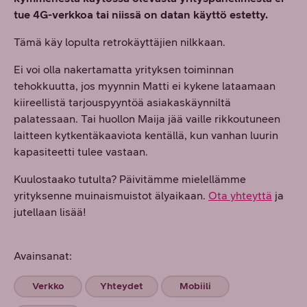
tue 4G-verkkoa tai niissä on datan käyttö estetty.
Tämä käy lopulta retrokäyttäjien nilkkaan.
Ei voi olla nakertamatta yrityksen toiminnan
tehokkuutta, jos myynnin Matti ei kykene lataamaan
kiireellistä tarjouspyyntöä asiakaskäynniltä
palatessaan. Tai huollon Maija jää vaille rikkoutuneen
laitteen kytkentäkaaviota kentällä, kun vanhan luurin
kapasiteetti tulee vastaan.
Kuulostaako tutulta? Päivitämme mielellämme
yrityksenne muinaismuistot älyaikaan.
Ota yhteyttä
ja
jutellaan lisää!
Avainsanat:
Verkko
Yhteydet
Mobiili