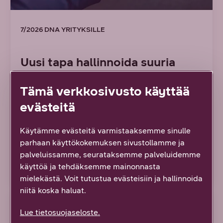
7/2026 DNA YRITYKSILLE
Uusi tapa hallinnoida suuria
lähiverkkoja: DNA Managed
Tämä verkkosivusto käyttää
Network Premium tarjoaa
evästeitä
ainutlaatuisen ratkaisun
monimutkaisten
Käytämme evästeitä varmistaaksemme sinulle
verkkoympäristöjen haasteisiin
parhaan käyttökokemuksen sivustollamme ja
palveluissamme, seurataksemme palveluidemme
Lue artikkeli
käyttöä ja tehdäksemme mainonnasta
mielekästä. Voit tutustua evästeisiin ja hallinnoida
niitä koska haluat.
ARTIKKELI
Lue tietosuojaseloste.