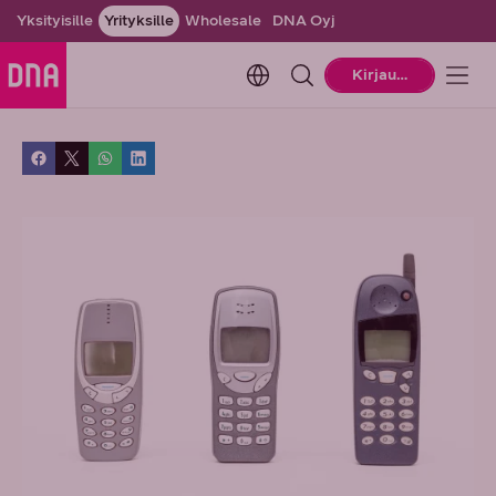
Yksityisille
Yrityksille
Wholesale
DNA Oyj
Change language. Current la
Kirjaudu