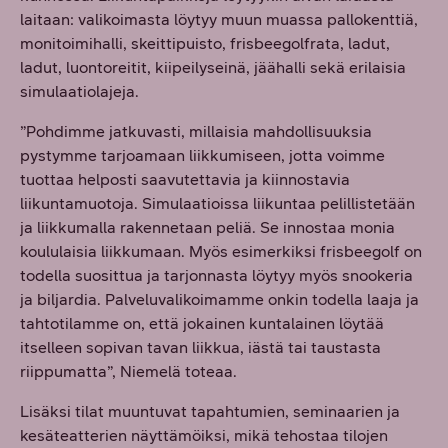
laitaan: valikoimasta löytyy muun muassa pallokenttiä,
monitoimihalli, skeittipuisto, frisbeegolfrata, ladut,
ladut, luontoreitit, kiipeilyseinä, jäähalli sekä erilaisia
simulaatiolajeja.
”Pohdimme jatkuvasti, millaisia mahdollisuuksia
pystymme tarjoamaan liikkumiseen, jotta voimme
tuottaa helposti saavutettavia ja kiinnostavia
liikuntamuotoja. Simulaatioissa liikuntaa pelillistetään
ja liikkumalla rakennetaan peliä. Se innostaa monia
koululaisia liikkumaan. Myös esimerkiksi frisbeegolf on
todella suosittua ja tarjonnasta löytyy myös snookeria
ja biljardia. Palveluvalikoimamme onkin todella laaja ja
tahtotilamme on, että jokainen kuntalainen löytää
itselleen sopivan tavan liikkua, iästä tai taustasta
riippumatta”, Niemelä toteaa.
Lisäksi tilat muuntuvat tapahtumien, seminaarien ja
kesäteatterien näyttämöiksi, mikä tehostaa tilojen