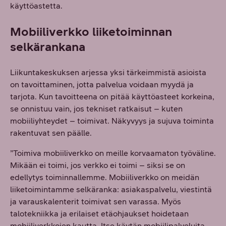
käyttöastetta.
Mobiiliverkko liiketoiminnan
selkärankana
Liikuntakeskuksen arjessa yksi tärkeimmistä asioista
on tavoittaminen, jotta palvelua voidaan myydä ja
tarjota. Kun tavoitteena on pitää käyttöasteet korkeina,
se onnistuu vain, jos tekniset ratkaisut – kuten
mobiiliyhteydet – toimivat. Näkyvyys ja sujuva toiminta
rakentuvat sen päälle.
”Toimiva mobiiliverkko on meille korvaamaton työväline.
Mikään ei toimi, jos verkko ei toimi – siksi se on
edellytys toiminnallemme. Mobiiliverkko on meidän
liiketoimintamme selkäranka: asiakaspalvelu, viestintä
ja varauskalenterit toimivat sen varassa. Myös
talotekniikka ja erilaiset etäohjaukset hoidetaan
mobiiliverkkojen kautta. Itse käytän mobiilipalveluita