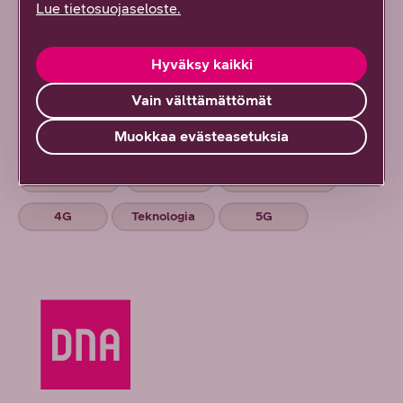
Lue tietosuojaseloste.
liiketoimintaa:
Vaihdepalvelu
Hyväksy kaikki
Puhelinliittymät
Vain välttämättömät
Muokkaa evästeasetuksia
Avainsanat:
Referenssi
Mobiili
Digitalisaatio
4G
Teknologia
5G