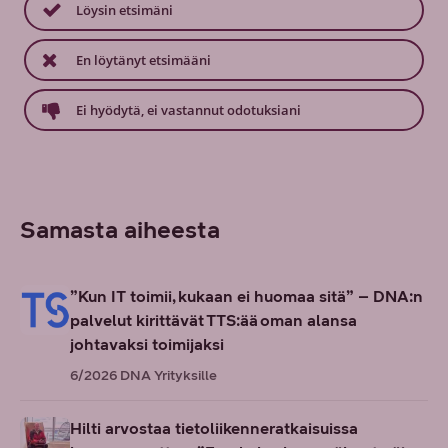
Löysin etsimäni
En löytänyt etsimääni
Ei hyödytä, ei vastannut odotuksiani
Samasta aiheesta
”Kun IT toimii, kukaan ei huomaa sitä” – DNA:n
palvelut kirittävät TTS:ää oman alansa
johtavaksi toimijaksi
6/2026
DNA Yrityksille
Hilti arvostaa tietoliikenneratkaisuissa