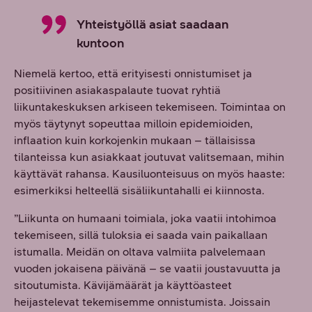
Yhteistyöllä asiat saadaan
kuntoon
Niemelä kertoo, että erityisesti onnistumiset ja
positiivinen asiakaspalaute tuovat ryhtiä
liikuntakeskuksen arkiseen tekemiseen. Toimintaa on
myös täytynyt sopeuttaa milloin epidemioiden,
inflaation kuin korkojenkin mukaan – tällaisissa
tilanteissa kun asiakkaat joutuvat valitsemaan, mihin
käyttävät rahansa. Kausiluonteisuus on myös haaste:
esimerkiksi helteellä sisäliikuntahalli ei kiinnosta.
”Liikunta on humaani toimiala, joka vaatii intohimoa
tekemiseen, sillä tuloksia ei saada vain paikallaan
istumalla. Meidän on oltava valmiita palvelemaan
vuoden jokaisena päivänä – se vaatii joustavuutta ja
sitoutumista. Kävijämäärät ja käyttöasteet
heijastelevat tekemisemme onnistumista. Joissain