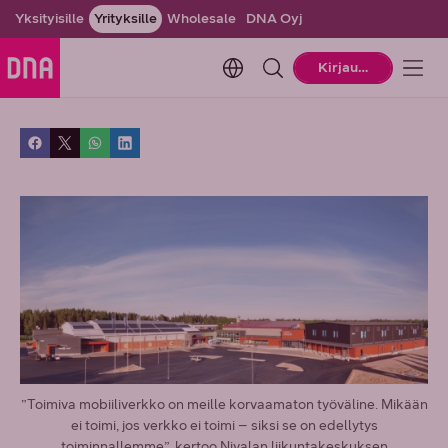
Yksityisille
Yrityksille
Wholesale
DNA Oyj
Change language. Current la
Kirjaudu
”Toimiva mobiiliverkko on meille korvaamaton työväline. Mikään
ei toimi, jos verkko ei toimi – siksi se on edellytys
toiminnallemme”, kertoo Nivalan liikuntakeskuksen