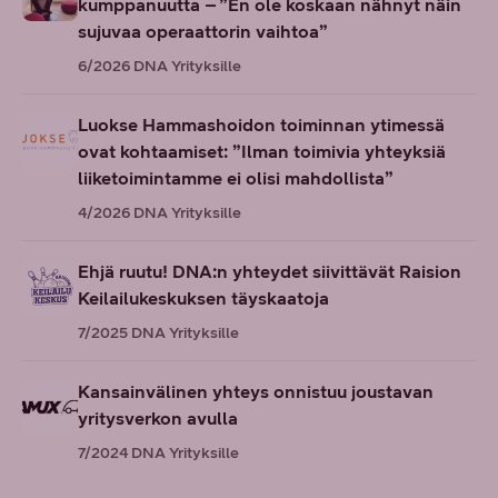
kumppanuutta – ”En ole koskaan nähnyt näin
sujuvaa operaattorin vaihtoa”
6/2026
DNA Yrityksille
Luokse Hammashoidon toiminnan ytimessä
ovat kohtaamiset: ”Ilman toimivia yhteyksiä
liiketoimintamme ei olisi mahdollista”
4/2026
DNA Yrityksille
Ehjä ruutu! DNA:n yhteydet siivittävät Raision
Keilailukeskuksen täyskaatoja
7/2025
DNA Yrityksille
Kansainvälinen yhteys onnistuu joustavan
yritysverkon avulla
7/2024
DNA Yrityksille