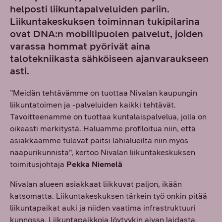
helposti liikuntapalveluiden pariin.
Liikuntakeskuksen toiminnan tukipilarina
ovat DNA:n mobiilipuolen palvelut, joiden
varassa hommat pyörivät aina
talotekniikasta sähköiseen ajanvaraukseen
asti.
”Meidän tehtävämme on tuottaa Nivalan kaupungin
liikuntatoimen ja -palveluiden kaikki tehtävät.
Tavoitteenamme on tuottaa kuntalaispalvelua, jolla on
oikeasti merkitystä. Haluamme profiloitua niin, että
asiakkaamme tulevat paitsi lähialueilta niin myös
naapurikunnista”, kertoo Nivalan liikuntakeskuksen
toimitusjohtaja
Pekka Niemelä
Nivalan alueen asiakkaat liikkuvat paljon, ikään
katsomatta. Liikuntakeskuksen tärkein työ onkin pitää
liikuntapaikat auki ja niiden vaatima infrastruktuuri
kunnossa. Liikuntapaikkoja löytyykin aivan laidasta