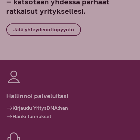
– katsotaan yhdessä parhaat
ratkaisut yrityksellesi.
Jätä yhteydenottopyyntö
Hallinnoi palveluitasi
Kirjaudu YritysDNA:han
Hanki tunnukset