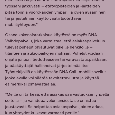
työssäni jatkuvasti – etätyöpisteiden ja -laitteiden
pitää toimia vuorokauden ympäri, ja ovien avaaminen
tai järjestelmien käyttö vaatii luotettavan
mobiiliyhteyden.”
Osana kokonaisratkaisua käytössä on myös DNA
Vaihdepalvelu, joka varmistaa, että asiakaspalveluun
tulevat puhelut ohjautuvat oikeille henkilöille –
tilanteen ja aukioloaikojen mukaan. Puhelut voidaan
ohjata jonoon, tiedotteeseen tai varavastauspaikkaan,
ja pääkäyttäjät hallinnoivat järjestelmää itse.
Työntekijöillä on käytössään DNA Call -mobiilisovellus,
jonka avulla voi säätää tavoitettavuutta ja käyttää
esimerkiksi lomavastaajaa.
”Meille on tärkeää, että asiakas saa vastauksen yhdellä
soitolla – ja vaihdepalvelun ansiosta se onnistuu
joustavasti. Se helpottaa asiakaspalvelijoiden arkea,
kun yhteydet kulkevat varmasti perille.”