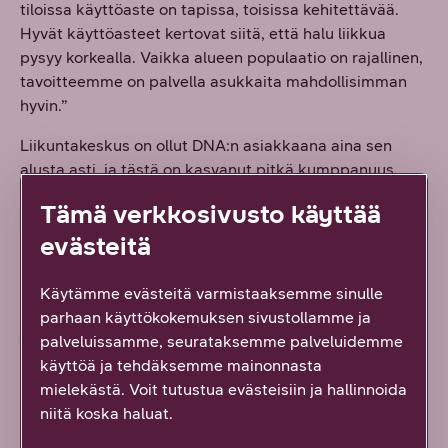
tiloissa käyttöaste on tapissa, toisissa kehitettävää.
Hyvät käyttöasteet kertovat siitä, että halu liikkua
pysyy korkealla. Vaikka alueen populaatio on rajallinen,
tavoitteemme on palvella asukkaita mahdollisimman
hyvin.”
Liikuntakeskus on ollut DNA:n asiakkaana aina sen
alusta asti, ja tästä on kasvanut pitkä kumppanuus,
eikä liikuntakeskukselle ole syntynyt tarvetta vaihtaa
Tämä verkkosivusto käyttää
palveluntarjoajaa.
evästeitä
”Olemme olleet tyytyväisiä DNA:lta saamaamme
palveluun. Jos näin ei olisi, emme olisi tässä. Kaikki
Käytämme evästeitä varmistaaksemme sinulle
toimii hyvin – ja jos jokin ei toimi, annamme palautetta
parhaan käyttökokemuksen sivustollamme ja
ja asiat korjataan. Yhteistyöllä saadaan kaikki kuntoon”,
palveluissamme, seurataksemme palveluidemme
Niemelä tiivistää.
käyttöä ja tehdäksemme mainonnasta
mielekästä. Voit tutustua evästeisiin ja hallinnoida
niitä koska haluat.
Näillä ratkaisuilla tehostimme asiakkaan