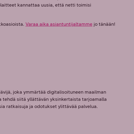
itteet kannattaa uusia, että netti toimisi
koasioista.
Varaa aika asiantuntijaltamme
jo tänään!
vijä, joka ymmärtää digitalisoituneen maailman
tehdä siitä yllättävän yksinkertaista tarjoamalla
a ratkaisuja ja odotukset ylittävää palvelua.