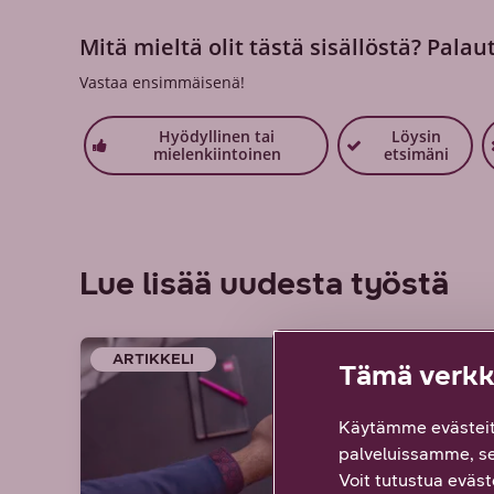
Mitä mieltä olit tästä sisällöstä? Palau
Vastaa ensimmäisenä!
Hyödyllinen tai
Löysin
mielenkiintoinen
etsimäni
Lue lisää uudesta työstä
ARTIKKELI
ARTIK
Tämä verkko
Käytämme evästeit
palveluissamme, s
Voit tutustua eväste