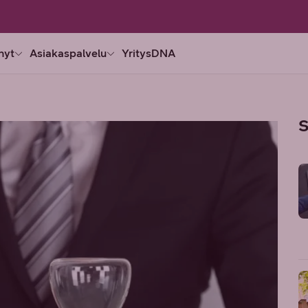
nyt
Asiakaspalvelu
YritysDNA
S