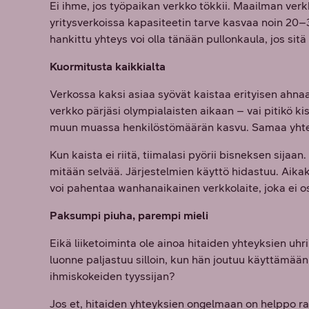
Ei ihme, jos työpaikan verkko tökkii. Maailman ver
yritysverkoissa kapasiteetin tarve kasvaa noin 20–
hankittu yhteys voi olla tänään pullonkaula, jos sitä
Kuormitusta kaikkialta
Verkossa kaksi asiaa syövät kaistaa erityisen ahnaas
verkko pärjäsi olympialaisten aikaan – vai pitikö k
muun muassa henkilöstömäärän kasvu. Samaa yhtey
Kun kaista ei riitä, tiimalasi pyörii bisneksen sijaa
mitään selvää. Järjestelmien käyttö hidastuu. Aika
voi pahentaa wanhanaikainen verkkolaite, joka ei 
Paksumpi piuha, parempi mieli
Eikä liiketoiminta ole ainoa hitaiden yhteyksien uh
luonne paljastuu silloin, kun hän joutuu käyttämään
ihmiskokeiden tyyssijan?
Jos et, hitaiden yhteyksien ongelmaan on helppo ra