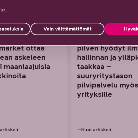
te.
 DNA YRITYKSILLE
6/2026 DNA YRITYKSILLE
asetuksia
Vain välttämättömät
Hyväk
un tekijät:
Näin yrityksesi s
market ottaa
pilven hyödyt il
ean askeleen
hallinnan ja ylläp
i maanlaajuisia
taakkaa –
kinoita
suuryritystason
pilvipalvelu myös
yrityksille
artikkeli
Lue artikkeli