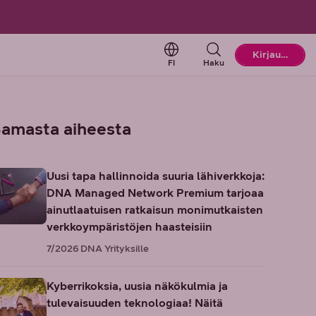
Change language. Current l
Kirjaudu
FI
Haku
amasta aiheesta
Uusi tapa hallinnoida suuria lähiverkkoja:
DNA Managed Network Premium tarjoaa
ainutlaatuisen ratkaisun monimutkaisten
verkkoympäristöjen haasteisiin
7/2026
DNA Yrityksille
Kyberrikoksia, uusia näkökulmia ja
tulevaisuuden teknologiaa! Näitä