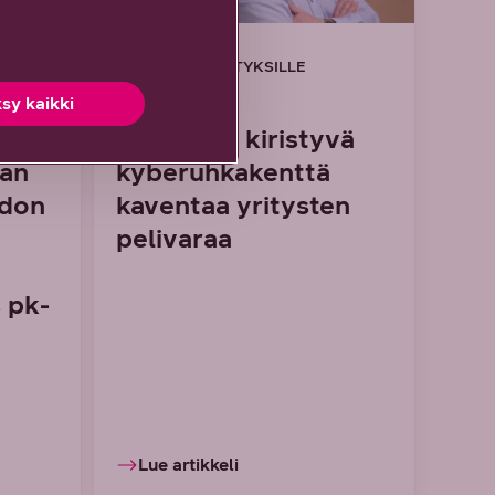
6/2026 DNA YRITYKSILLE
sy kaikki
aa
Euroopan kiristyvä
man
kyberuhkakenttä
idon
kaventaa yritysten
pelivaraa
 pk-
Lue artikkeli