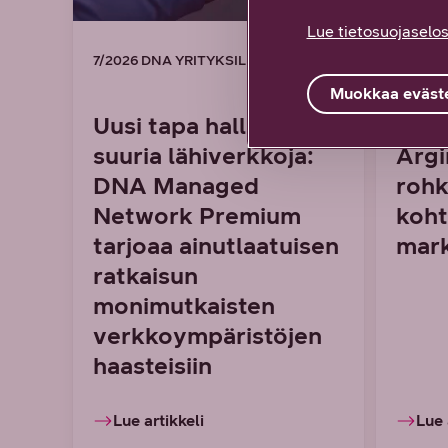
Lue tietosuojaselos
7/2026 DNA YRITYKSILLE
7/2026
Muokkaa eväste
Uusi tapa hallinnoida
Kasv
suuria lähiverkkoja:
Argi
DNA Managed
rohk
Network Premium
koht
tarjoaa ainutlaatuisen
mark
ratkaisun
monimutkaisten
verkkoympäristöjen
haasteisiin
Lue artikkeli
Lue 