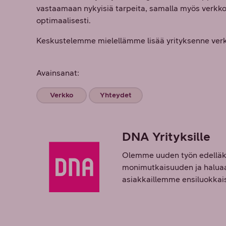
vastaamaan nykyisiä tarpeita, samalla myös verkkola
optimaalisesti.
Keskustelemme mielellämme lisää yrityksenne verk
Avainsanat:
Verkko
Yhteydet
DNA Yrityksille
Olemme uuden työn edelläkä
monimutkaisuuden ja haluaa 
asiakkaillemme ensiluokkaisi