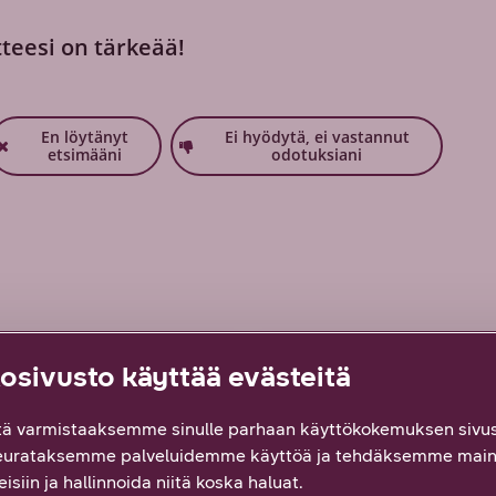
tteesi on tärkeää!
En löytänyt
Ei hyödytä, ei vastannut
etsimääni
odotuksiani
KELI
ARTIKKELI
sivusto käyttää evästeitä
ä varmistaaksemme sinulle parhaan käyttökokemuksen sivus
eurataksemme palveluidemme käyttöä ja tehdäksemme main
isiin ja hallinnoida niitä koska haluat.