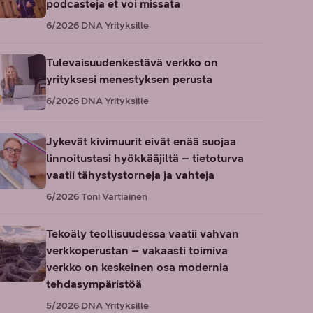
podcasteja et voi missata
6/2026
DNA Yrityksille
Tulevaisuudenkestävä verkko on
yrityksesi menestyksen perusta
6/2026
DNA Yrityksille
Jykevät kivimuurit eivät enää suojaa
linnoitustasi hyökkääjiltä – tietoturva
vaatii tähystystorneja ja vahteja
6/2026
Toni Vartiainen
Tekoäly teollisuudessa vaatii vahvan
verkkoperustan – vakaasti toimiva
verkko on keskeinen osa modernia
tehdasympäristöä
5/2026
DNA Yrityksille