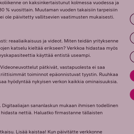
kkoliikenne on kaksinkertaistunut kolmessa vuodessa ja
30 % vuosittain. Muutaman vuoden takaisiin tarpeisiin
 ei ole päivitetty vallitsevien vaatimusten mukaisesti.
ti: reaaliaikaisuus ja videot. Miten teidän yrityksenne
isojen katselu kieltää erikseen? Verkkoa hidastaa myös
skapasiteettia käyttää entistä useampi.
n. Videoneuvottelut pätkivät, vastapuolesta ei saa
kriittisimmät toiminnot epäonnistuvat tyystin. Ruuhkaa
osaa hyödyntää nykyisen verkon kaikkia ominaisuuksia.
ri. Digitaaliajan sananlaskun mukaan ihmisen todellinen
 hidasta nettiä. Haluatko firmastanne tällaisten
tkaisu. Lisää kaistaa! Kun päivitätte verkkonne