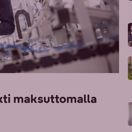
kti maksuttomalla
a