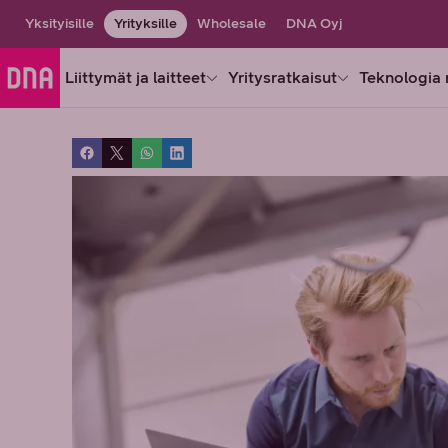
Yksityisille
Yrityksille
Wholesale
DNA Oyj
Liittymät ja laitteet
Yritysratkaisut
Teknologia 