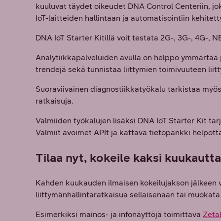
kuuluvat täydet oikeudet DNA Control Centeriin, jok
IoT-laitteiden hallintaan ja automatisointiin kehitett
DNA IoT Starter Kitillä voit testata 2G-, 3G-, 4G-,
Analytiikkapalveluiden avulla on helppo ymmärtää p
trendejä sekä tunnistaa liittymien toimivuuteen liit
Suoraviivainen diagnostiikkatyökalu tarkistaa myös 
ratkaisuja.
Valmiiden työkalujen lisäksi DNA IoT Starter Kit tarjo
Valmiit avoimet APIt ja kattava tietopankki helpotta
Tilaa nyt, kokeile kaksi kuukautt
Kahden kuukauden ilmaisen kokeilujakson jälkeen v
liittymänhallintaratkaisua sellaisenaan tai muokata
Esimerkiksi mainos- ja infonäyttöjä toimittava
Zeta