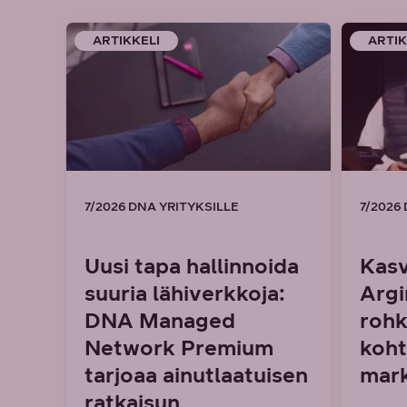
ARTIKKELI
ARTIK
7/2026 DNA YRITYKSILLE
7/2026
Uusi tapa hallinnoida
Kasv
suuria lähiverkkoja:
Argi
DNA Managed
rohk
Network Premium
koht
tarjoaa ainutlaatuisen
mark
ratkaisun