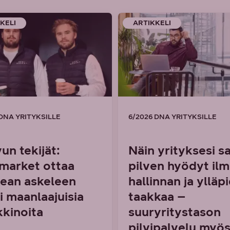
KELI
ARTIKKELI
 DNA YRITYKSILLE
6/2026 DNA YRITYKSILLE
un tekijät:
Näin yrityksesi s
market ottaa
pilven hyödyt il
ean askeleen
hallinnan ja ylläp
i maanlaajuisia
taakkaa –
kinoita
suuryritystason
pilvipalvelu myös