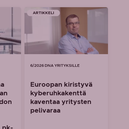
ARTIKKELI
6/2026 DNA YRITYKSILLE
aa
Euroopan kiristyvä
man
kyberuhkakenttä
idon
kaventaa yritysten
pelivaraa
 pk-