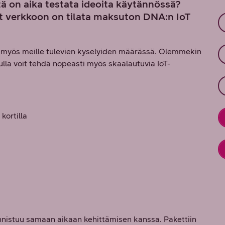
tä on aika testata ideoita käytännössä?
eet verkkoon on tilata maksuton DNA:n IoT
y myös meille tulevien kyselyiden määrässä. Olemmekin
lla voit tehdä nopeasti myös skaalautuvia IoT-
kortilla
 onnistuu samaan aikaan kehittämisen kanssa. Pakettiin