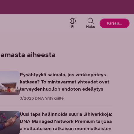
Change language. Current l
Kirjaudu
FI
Haku
amasta aiheesta
Pysähtyykö sairaala, jos verkkoyhteys
katkeaa? Toimintavarmat yhteydet ovat
terveydenhuollon ehdoton edellytys
3/2026
DNA Yrityksille
Uusi tapa hallinnoida suuria lähiverkkoja:
DNA Managed Network Premium tarjoaa
ainutlaatuisen ratkaisun monimutkaisten