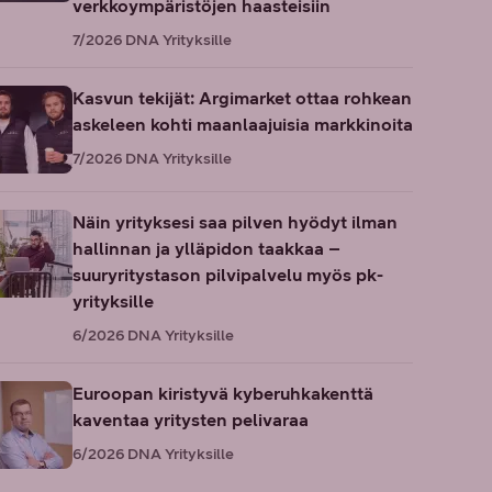
verkkoympäristöjen haasteisiin
7/2026
DNA Yrityksille
Kasvun tekijät: Argimarket ottaa rohkean
askeleen kohti maanlaajuisia markkinoita
7/2026
DNA Yrityksille
Näin yrityksesi saa pilven hyödyt ilman
hallinnan ja ylläpidon taakkaa –
suuryritystason pilvipalvelu myös pk-
yrityksille
6/2026
DNA Yrityksille
Euroopan kiristyvä kyberuhkakenttä
kaventaa yritysten pelivaraa
6/2026
DNA Yrityksille