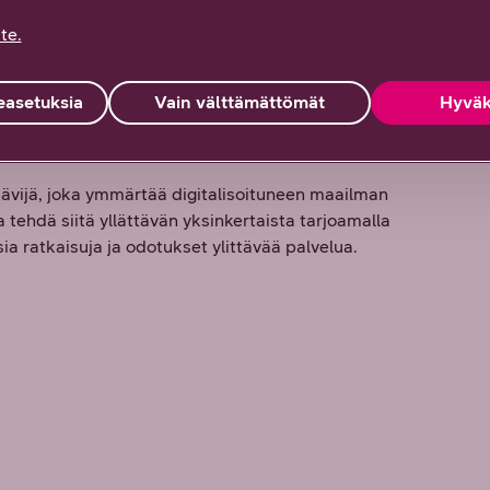
te.
asetuksia
Vain välttämättömät
Hyväk
vijä, joka ymmärtää digitalisoituneen maailman
tehdä siitä yllättävän yksinkertaista tarjoamalla
a ratkaisuja ja odotukset ylittävää palvelua.