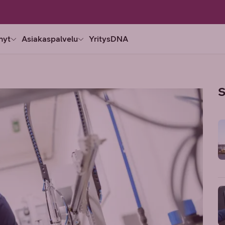
nyt
Asiakaspalvelu
YritysDNA
S