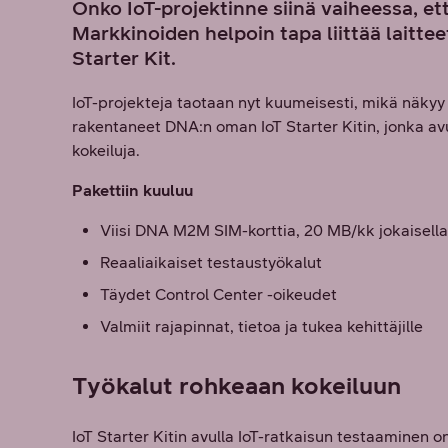
Onko IoT-projektinne siinä vaiheessa, et
Markkinoiden helpoin tapa liittää laitt
Starter Kit.
IoT-projekteja taotaan nyt kuumeisesti, mikä näky
rakentaneet DNA:n oman IoT Starter Kitin, jonka avu
kokeiluja.
Pakettiin kuuluu
Viisi DNA M2M SIM-korttia, 20 MB/kk jokaisella 
Reaaliaikaiset testaustyökalut
Täydet Control Center -oikeudet
Valmiit rajapinnat, tietoa ja tukea kehittäjille
Työkalut rohkeaan kokeiluun
IoT Starter Kitin avulla IoT-ratkaisun testaaminen