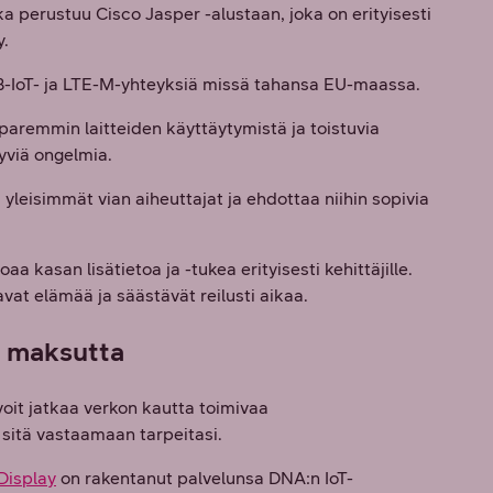
a perustuu Cisco Jasper -alustaan, joka on erityisesti
y.
 NB-IoT- ja LTE-M-yhteyksiä missä tahansa EU-maassa.
aremmin laitteiden käyttäytymistä ja toistuvia
tyviä ongelmia.
yleisimmät vian aiheuttajat ja ehdottaa niihin sopivia
aa kasan lisätietoa ja -tukea erityisesti kehittäjille.
vat elämää ja säästävät reilusti aikaa.
a maksutta
oit jatkaa verkon kautta toimivaa
 sitä vastaamaan tarpeitasi.
Display
on rakentanut palvelunsa DNA:n IoT-