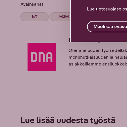
Avainsanat:
Lue tietosuojaselos
IoT
M2M
Muokkaa eväste
DNA Yrityksille
Olemme uuden työn edelläkä
monimutkaisuuden ja haluaa 
asiakkaillemme ensiluokkaisi
Lue lisää uudesta työstä