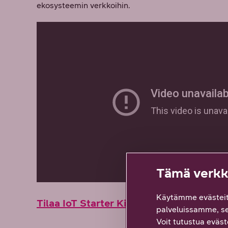
ekosysteemin verkkoihin.
Tämä verkko
Käytämme evästeit
Tilaa IoT Starter Kit nyt!
palveluissamme, s
Voit tutustua eväste