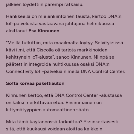
jälkeen löydettiin parempi ratkaisu.
Hankkeella on mielenkiintoinen tausta, kertoo DNA:n
IoT-palveluista vastaavana johtajana helmikuussa
aloittanut
Esa Kinnunen
.
"Meillä tutkittiin, mitä maailmalta löytyy. Selvityksissä
kävi ilmi, että Ciscolla oli tarjota markkinoiden
kehittynein IoT-alusta", sanoo Kinnunen. Niinpä se
päätettiin integroida huhtikuussa osaksi DNA:n
Connectivity IoT -palvelua nimellä DNA Control Center.
Softa korvaa pakettiauton
Kinnunen kertoo, että DNA Control Center -alustassa
on kaksi merkittävää etua. Ensimmäinen on
liittymätyyppien automaattinen säätö.
Mitä tämä käytännössä tarkoittaa? Yksinkertaisesti
sitä, että kuukausi voidaan aloittaa kaikkein