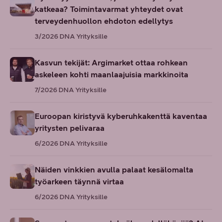
katkeaa? Toimintavarmat yhteydet ovat
terveydenhuollon ehdoton edellytys
3/2026
DNA Yrityksille
Kasvun tekijät: Argimarket ottaa rohkean
askeleen kohti maanlaajuisia markkinoita
7/2026
DNA Yrityksille
Euroopan kiristyvä kyberuhkakenttä kaventaa
yritysten pelivaraa
6/2026
DNA Yrityksille
Näiden vinkkien avulla palaat kesälomalta
työarkeen täynnä virtaa
6/2026
DNA Yrityksille