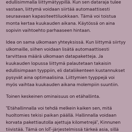
edullisimmalla liittymätyypillä. Kun sen dataraja tulee
vastaan, liittymä voidaan siirtää automaattisesti
seuraavaan kapasiteettiluokkaan. Tämä voi toistua
monta kertaa kuukauden aikana. Käytössä on aina
sopivin vaihtoehto parhaaseen hintaan.
Idea on sama ulkomaan yhteyksissä. Kun liittymä siirtyy
ulkomaille, siihen voidaan lisätä automaattisesti
tarvittava määrä ulkomaan datapaketteja. Ja
kuukauden lopussa liittymä palautetaan takaisin
edullisimpaan tyyppiin, eli dataliikenteen kustannukset
pysyvät aina optimaalisina. Liittymien tyyppejä voi
myös vaihtaa kuukauden aikana molempiin suuntiin.
Toinen keskeinen ominaisuus on etähallinta.
"Etähallinnalla voi tehdä melkein kaiken sen, mitä
huoltomies tekisi paikan päällä. Hallinnalla voidaan
korvata pakettiautolla ajettuja kilometrejä", Kinnunen
tiivistää. Tämä on IoT-järjestelmissä tärkeä asia, sillä