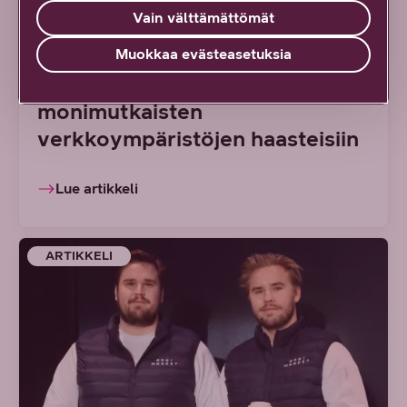
Uusi tapa hallinnoida suuria
Vain välttämättömät
lähiverkkoja: DNA Managed
Network Premium tarjoaa
Muokkaa evästeasetuksia
ainutlaatuisen ratkaisun
monimutkaisten
verkkoympäristöjen haasteisiin
Lue artikkeli
ARTIKKELI