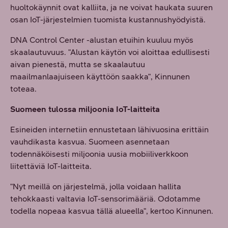
huoltokäynnit ovat kalliita, ja ne voivat haukata suuren
osan IoT-järjestelmien tuomista kustannushyödyistä.
DNA Control Center -alustan etuihin kuuluu myös
skaalautuvuus. "Alustan käytön voi aloittaa edullisesti
aivan pienestä, mutta se skaalautuu
maailmanlaajuiseen käyttöön saakka", Kinnunen
toteaa.
Suomeen tulossa miljoonia IoT-laitteita
Esineiden internetiin ennustetaan lähivuosina erittäin
vauhdikasta kasvua. Suomeen asennetaan
todennäköisesti miljoonia uusia mobiiliverkkoon
liitettäviä IoT-laitteita.
"Nyt meillä on järjestelmä, jolla voidaan hallita
tehokkaasti valtavia IoT-sensorimääriä. Odotamme
todella nopeaa kasvua tällä alueella", kertoo Kinnunen.