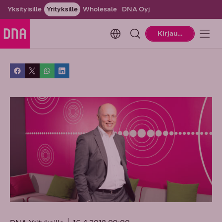
Yksityisille
Yrityksille
Wholesale
DNA Oyj
Change language. Current la
Kirjaudu