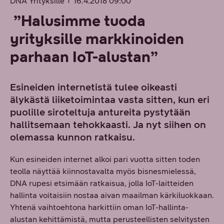
DNA Yrityksille
16.4.2018 09:00
”Halusimme tuoda
yrityksille markkinoiden
parhaan IoT-alustan”
Esineiden internetistä tulee oikeasti
älykästä liiketoimintaa vasta sitten, kun eri
puolille siroteltuja antureita pystytään
hallitsemaan tehokkaasti. Ja nyt siihen on
olemassa kunnon ratkaisu.
Kun esineiden internet alkoi pari vuotta sitten toden
teolla näyttää kiinnostavalta myös bisnesmielessä,
DNA rupesi etsimään ratkaisua, jolla IoT-laitteiden
hallinta voitaisiin nostaa aivan maailman kärkiluokkaan.
Yhtenä vaihtoehtona harkittiin oman IoT-hallinta-
alustan kehittämistä, mutta perusteellisten selvitysten