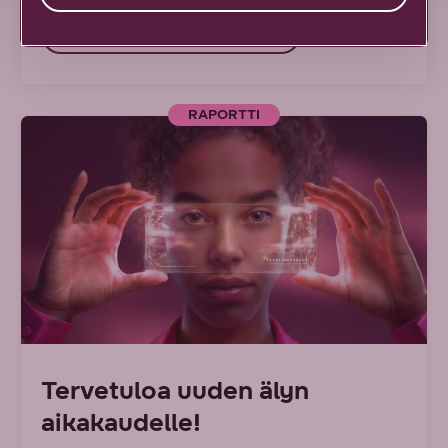
Tutustu tekoälyratkaisuihin
RAPORTTI
Tervetuloa uuden älyn
aikakaudelle!