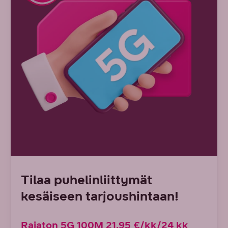
Tilaa puhelinliittymät
kesäiseen tarjoushintaan!
Rajaton 5G 100M 21,95 €/kk/24 kk