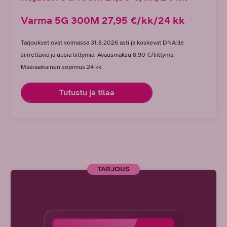
Varma 5G 300M 27,95 €/kk/24 kk
Tarjoukset ovat voimassa 31.8.2026 asti ja koskevat DNA:lle
siirrettäviä ja uusia liittymiä.
Avausmaksu 8,90 €/liittymä.
Määräaikainen sopimus 24 kk.
Tutustu ja tilaa
TARJOUS