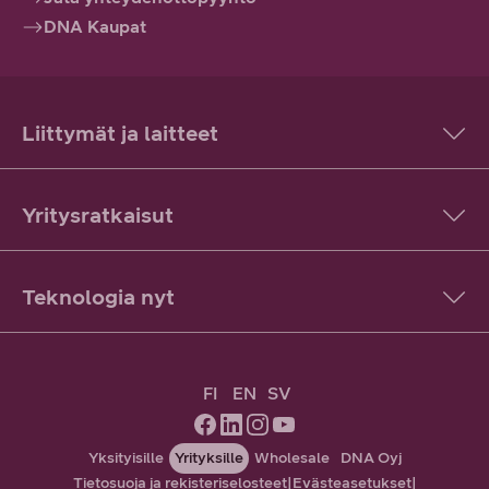
DNA Kaupat
Liittymät ja laitteet
Yritysratkaisut
Teknologia nyt
FI
EN
SV
Yksityisille
Yrityksille
Wholesale
DNA Oyj
Tietosuoja ja rekisteriselosteet
|
Evästeasetukset
|