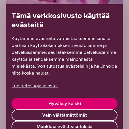
Tämä verkkosivusto käyttää
evästeitä
Käytämme evästeitä varmistaaksemme sinulle
Kumppanisi
parhaan käyttökokemuksen sivustollamme ja
palveluissamme, seurataksemme palveluidemme
tekoälymurroksessa
käyttöä ja tehdäksemme mainonnasta
mielekästä. Voit tutustua evästeisiin ja hallinnoida
Jokainen yritys voi hyötyä tekoälystä, oli sitten
niitä koska haluat.
kyseessä asiakaspalvelun tehostaminen,
tietoturvapoikkeamien havaitseminen tai
Lue tietosuojaseloste.
työntekijöiden arjen helpottaminen. Me DNA:lla
haluamme auttaa yritystäsi valjastamaan
Hyväksy kaikki
tekoälyn hypestä kohti aitoja liiketoimintahyötyjä.
Vain välttämättömät
Tartu tekoälyn tuomiin mahdollisuuksiin ja vie
liiketoimintasi uudelle tasolle kanssamme!
Muokkaa evästeasetuksia