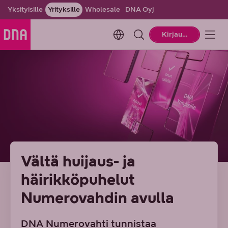
Yksityisille
Yrityksille
Wholesale
DNA Oyj
Change language. Current la
Kirjaudu
Vältä huijaus- ja
häirikköpuhelut
Numerovahdin avulla
DNA Numerovahti tunnistaa