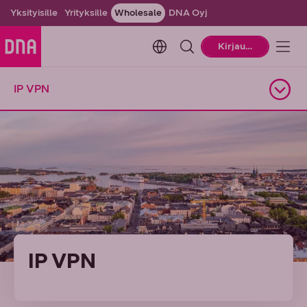
Yksityisille
Yrityksille
Wholesale
DNA Oyj
Change language. Current la
Kirjaudu
IP VPN
Avaa alasivuvalikko
IP VPN