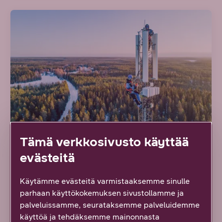
Tämä verkkosivusto käyttää
SMS Gateway
evästeitä
Tehokas ja helppo viestinvälityspalvelu yrityksille
Käytämme evästeitä varmistaaksemme sinulle
asiakkaiden, henkilöstön ja sidosryhmien kanssa
parhaan käyttökokemuksen sivustollamme ja
kommunikointiin.
palveluissamme, seurataksemme palveluidemme
käyttöä ja tehdäksemme mainonnasta
Tutustu