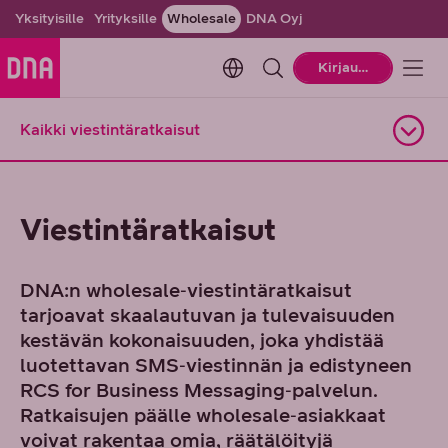
Yksityisille
Yrityksille
Wholesale
DNA Oyj
Change language. Current la
Kirjaudu
Kaikki viestintäratkaisut
Avaa alasivuvalikko
Viestintäratkaisut
DNA:n wholesale‑viestintäratkaisut
tarjoavat skaalautuvan ja tulevaisuuden
kestävän kokonaisuuden, joka yhdistää
luotettavan SMS‑viestinnän ja edistyneen
RCS for Business Messaging‑palvelun.
Ratkaisujen päälle wholesale‑asiakkaat
voivat rakentaa omia, räätälöityjä