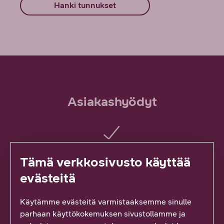
Hanki tunnukset
Asiakashyödyt
Monipuolinen yhteydenottokanava
Tämä verkkosivusto käyttää
evästeitä
Saatavuuksien selvittäminen kätevästi verkossa
Käytämme evästeitä varmistaaksemme sinulle
parhaan käyttökokemuksen sivustollamme ja