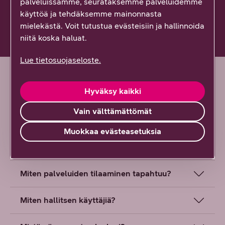
palveluissamme, seurataksemme palveluidemme
käyttöä ja tehdäksemme mainonnasta
Helppokäyttöinen itsepalveluportaali
mielekästä. Voit tutustua evästeisiin ja hallinnoida
niitä koska haluat.
Lue tietosuojaseloste.
Hyväksy kaikki
Usein kysytyt kysymykset
Vain välttämättömät
Muokkaa evästeasetuksia
Mihin tarkoitukseen YritysDNA on
tarkoitettu?
Miten palveluiden tilaaminen tapahtuu?
Miten hallitsen käyttäjiä?