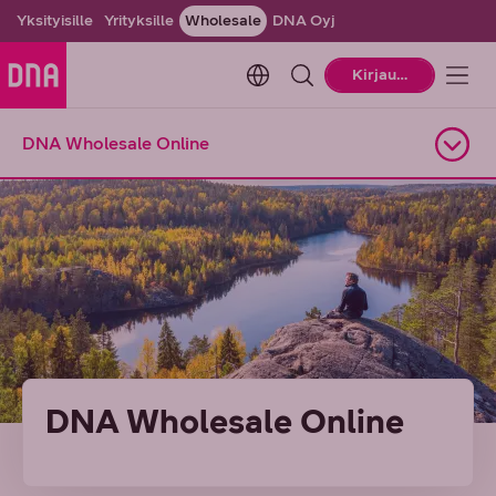
Yksityisille
Yrityksille
Wholesale
DNA Oyj
Change language. Current la
Kirjaudu
DNA Wholesale Online
Avaa alasivuvalikko
DNA Wholesale Online