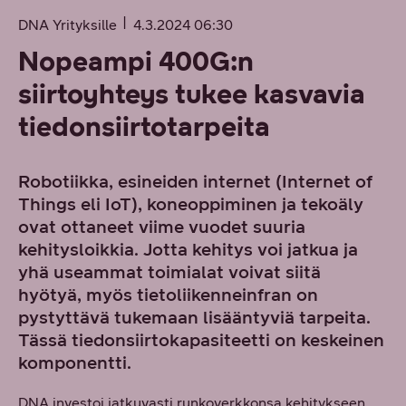
DNA Yrityksille
4.3.2024 06:30
Nopeampi 400G:n
siirtoyhteys tukee kasvavia
tiedonsiirtotarpeita
Robotiikka, esineiden internet (Internet of
Things eli IoT), koneoppiminen ja tekoäly
ovat ottaneet viime vuodet suuria
kehitysloikkia. Jotta kehitys voi jatkua ja
yhä useammat toimialat voivat siitä
hyötyä, myös tietoliikenneinfran on
pystyttävä tukemaan lisääntyviä tarpeita.
Tässä tiedonsiirtokapasiteetti on keskeinen
komponentti.
DNA investoi jatkuvasti runkoverkkonsa kehitykseen.