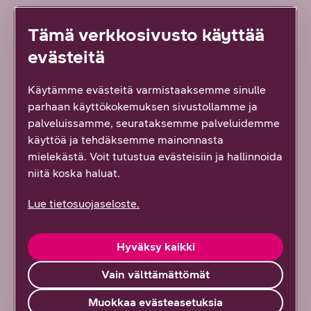
tiedonsiirron tarpeisiin, kannattaa siirtyä nopeampaan
yhteyteen hyvissä ajoin.
Tämä verkkosivusto käyttää
evästeitä
Liikutellaanko yrityksessänne suuria datamääriä ja
Käytämme evästeitä varmistaaksemme sinulle
suuremmalle tiedonsiirtokapasiteetille olisi tarvetta?
parhaan käyttökokemuksen sivustollamme ja
Lue lisää aallonpituus-siirtoyhteydestä.
palveluissamme, seurataksemme palveluidemme
käyttöä ja tehdäksemme mainonnasta
mielekästä. Voit tutustua evästeisiin ja hallinnoida
Avainsanat:
niitä koska haluat.
Lue tietosuojaseloste.
Hyväksy kaikki
Vain välttämättömät
Muokkaa evästeasetuksia