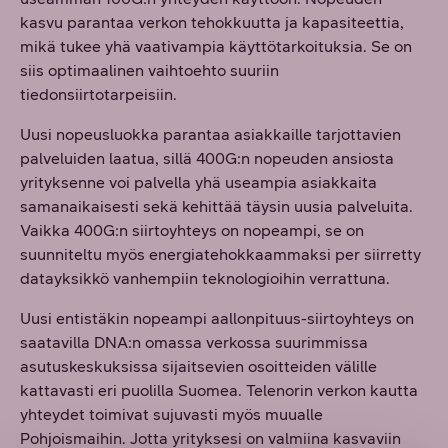
kasvu parantaa verkon tehokkuutta ja kapasiteettia,
mikä tukee yhä vaativampia käyttötarkoituksia. Se on
siis optimaalinen vaihtoehto suuriin
tiedonsiirtotarpeisiin.
Uusi nopeusluokka parantaa asiakkaille tarjottavien
palveluiden laatua, sillä 400G:n nopeuden ansiosta
yrityksenne voi palvella yhä useampia asiakkaita
samanaikaisesti sekä kehittää täysin uusia palveluita.
Vaikka 400G:n siirtoyhteys on nopeampi, se on
suunniteltu myös energiatehokkaammaksi per siirretty
datayksikkö vanhempiin teknologioihin verrattuna.
Uusi entistäkin nopeampi aallonpituus-siirtoyhteys on
saatavilla DNA:n omassa verkossa suurimmissa
asutuskeskuksissa sijaitsevien osoitteiden välille
kattavasti eri puolilla Suomea. Telenorin verkon kautta
yhteydet toimivat sujuvasti myös muualle
Pohjoismaihin. Jotta yrityksesi on valmiina kasvaviin