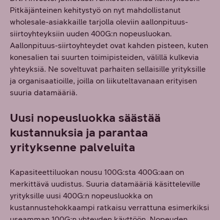
Pitkäjänteinen kehitystyö on nyt mahdollistanut
wholesale-asiakkaille tarjolla oleviin aallonpituus-
siirtoyhteyksiin uuden 400G:n nopeusluokan.
Aallonpituus-siirtoyhteydet ovat kahden pisteen, kuten
konesalien tai suurten toimipisteiden, välillä kulkevia
yhteyksiä. Ne soveltuvat parhaiten sellaisille yrityksille
ja organisaatioille, joilla on liikuteltavanaan erityisen
suuria datamääriä.
Uusi nopeusluokka säästää
kustannuksia ja parantaa
yrityksenne palveluita
Kapasiteettiluokan nousu 100G:sta 400G:aan on
merkittävä uudistus. Suuria datamääriä käsitteleville
yrityksille uusi 400G:n nopeusluokka on
kustannustehokkaampi ratkaisu verrattuna esimerkiksi
useamman 100G:n yhteyden käyttöön. Nopeuden