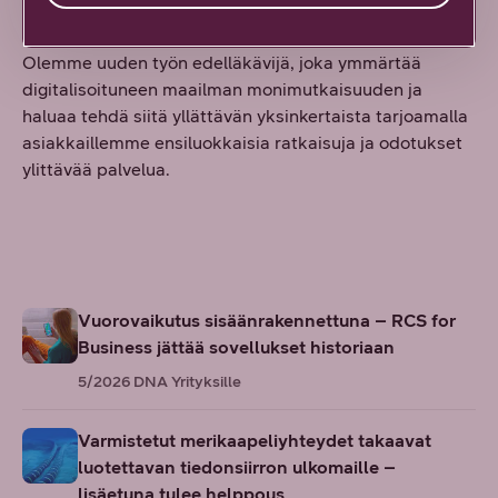
DNA Yrityksille
Olemme uuden työn edelläkävijä, joka ymmärtää
digitalisoituneen maailman monimutkaisuuden ja
haluaa tehdä siitä yllättävän yksinkertaista tarjoamalla
asiakkaillemme ensiluokkaisia ratkaisuja ja odotukset
ylittävää palvelua.
Vuorovaikutus sisäänrakennettuna – RCS for
Business jättää sovellukset historiaan
5/2026
DNA Yrityksille
Varmistetut merikaapeliyhteydet takaavat
luotettavan tiedonsiirron ulkomaille –
lisäetuna tulee helppous