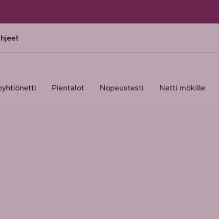
ohjeet
oyhtiönetti
Pientalot
Nopeustesti
Netti mökille