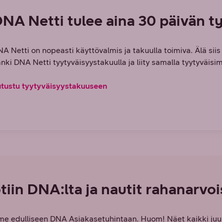
NA Netti tulee aina 30 päivän t
A Netti on nopeasti käyttövalmis ja takuulla toimiva. Älä sii
nki DNA Netti tyytyväisyystakuulla ja liity samalla tyytyväis
utustu tyytyväisyystakuuseen
tiin DNA:lta ja nautit rahanarvo
 edulliseen DNA Asiakasetuhintaan. Huom! Näet kaikki juuri s