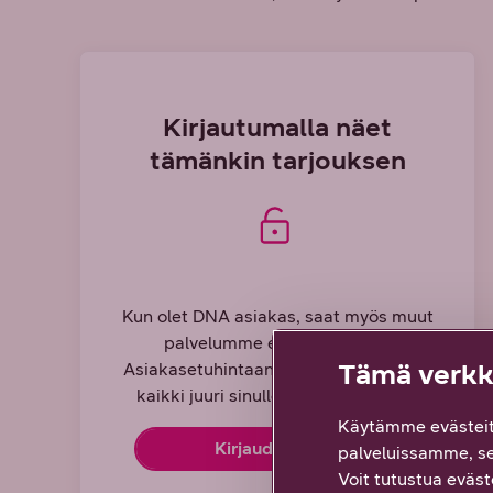
Kirjautumalla näet
tämänkin tarjouksen
Kun olet DNA asiakas, saat myös muut
palvelumme edulliseen DNA
Tämä verkko
Asiakasetuhintaan. Kirjautumalla näet
kaikki juuri sinulle räätälöidyt edut.
Käytämme evästeit
Kirjaudu sisään
palveluissamme, s
Voit tutustua eväste