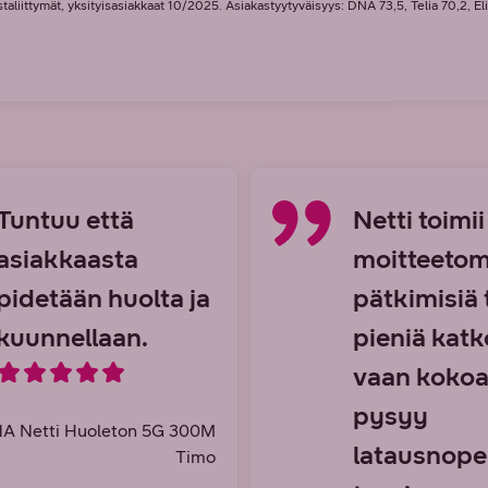
aliittymät, yksityisasiakkaat 10/2025. Asiakastyytyväisyys: DNA 73,5, Telia 70,2, El
Tuntuu että
Netti toimii
asiakkaasta
moitteetoma
pidetään huolta ja
pätkimisiä 
kuunnellaan.
pieniä katk
vaan kokoa
pysyy
A Netti Huoleton 5G 300M
latausnop
Timo