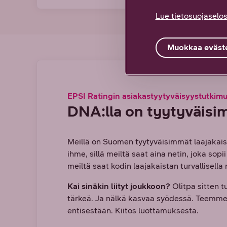
Lue tietosuojaselos
Muokkaa eväste
EPSI Ratingin asiakastyytyväisyystutkim
DNA:lla on tyytyväisim
Meillä on Suomen tyytyväisimmät laajakaist
ihme, sillä meiltä saat aina netin, joka sopi
meiltä saat kodin laajakaistan turvallisella
Kai sinäkin liityt joukkoon?
Olitpa sitten t
tärkeä. Ja nälkä kasvaa syödessä. Teemme 
entisestään. Kiitos luottamuksesta.