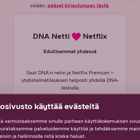
sisään,
pääset kirjautumaan tästä
.
DNA Netti
Netflix
Edullisemmat yhdessä
Saat DNA:n netin ja Netflix Premium –
yhdistelmätilauksen helposti yhdellä DNA-
laskulla
sivusto käyttää evästeitä
ä varmistaaksemme sinulle parhaan käyttökokemuksen sivus
eurataksemme palveluidemme käyttöä ja tehdäksemme main
Tutustu ja tilaa
isiin ja hallinnoida niitä koska haluat.