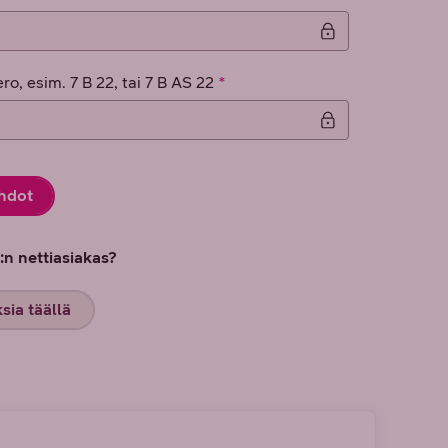
o, esim. 7 B 22, tai 7 B AS 22
ehdot
n nettiasiakas?
sia täällä