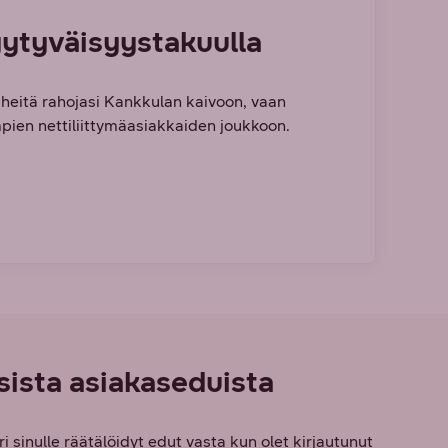
yytyväisyystakuulla
s heitä rahojasi Kankkulan kaivoon, vaan
impien nettiliittymäasiakkaiden joukkoon.
isista asiakaseduista
inulle räätälöidyt edut vasta kun olet kirjautunut