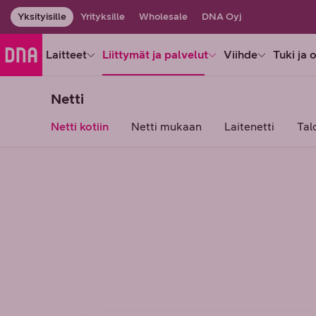
Yksityisille
Yrityksille
Wholesale
DNA Oyj
Laitteet
Liittymät ja palvelut
Viihde
Tuki ja 
Netti
Netti kotiin
Netti mukaan
Laitenetti
Tal