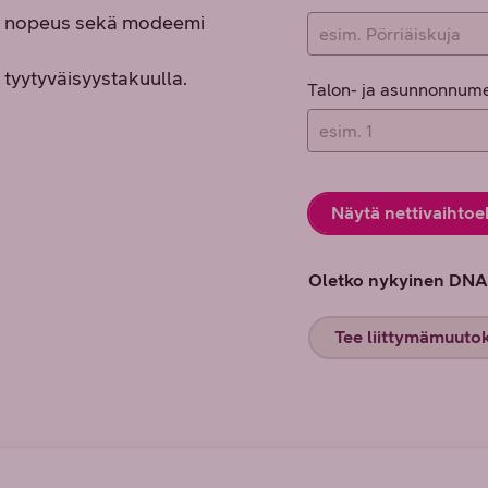
vin nopeus sekä modeemi
 tyytyväisyystakuulla.
Talon- ja asunnonnumer
Näytä nettivaihto
Oletko nykyinen DNA:
Tee liittymämuutok