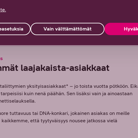
te.
asetuksia
Vain välttämättömät
Hyväk
us
mät laajakaista-asiakkaat
aliittymien yksityisasiakkaat* – jo toista vuotta pötköön. Eik
i tarpeisiisi kuin nenä päähän. Sen lisäksi vain ja ainoastaan
 nettiselauksella.
uore tuttavuus tai DNA-konkari, jokainen asiakas on meille
kaikkemme, että tyytyväisyys nousee jatkossa vielä