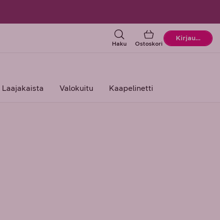
Ostoskori
Kirjaudu
Haku
Ostoskori
Laajakaista
Valokuitu
Kaapelinetti