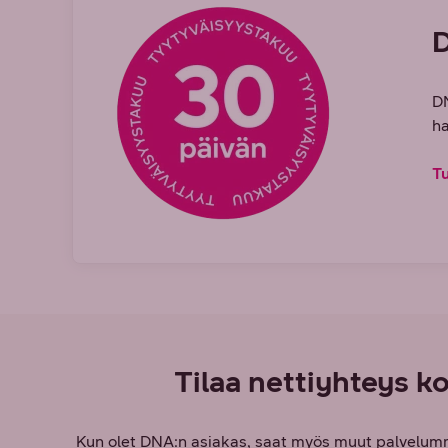
D
DN
ha
T
Tilaa nettiyhteys ko
Kun olet DNA:n asiakas, saat myös muut palvelumme