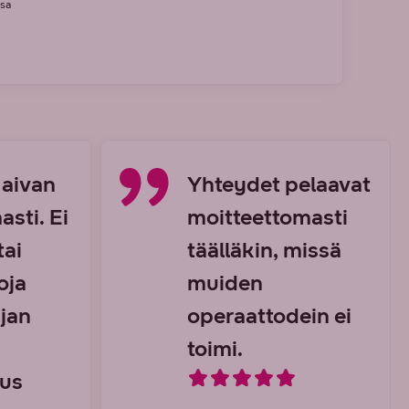
isa
 aivan
Yhteydet pelaavat
sti. Ei
moitteettomasti
tai
täälläkin, missä
oja
muiden
jan
operaattodein ei
toimi.
eus