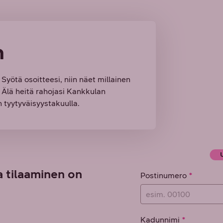
n
 Syötä osoitteesi, niin näet millainen
. Älä heitä rahojasi Kankkulan
 tyytyväisyystakuulla.
a tilaaminen on
Osoitetiedot
Postinumero
Kadunnimi