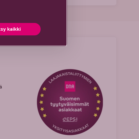
sy kaikki
ä