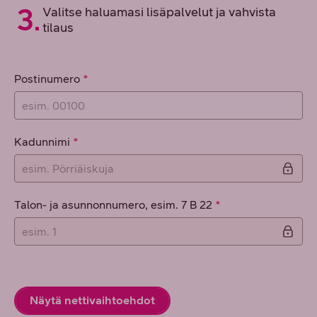
Valitse haluamasi lisäpalvelut ja vahvista
tilaus
Osoitetiedot
Postinumero
Kadunnimi
Talon- ja asunnonnumero, esim. 7 B 22
Näytä nettivaihtoehdot