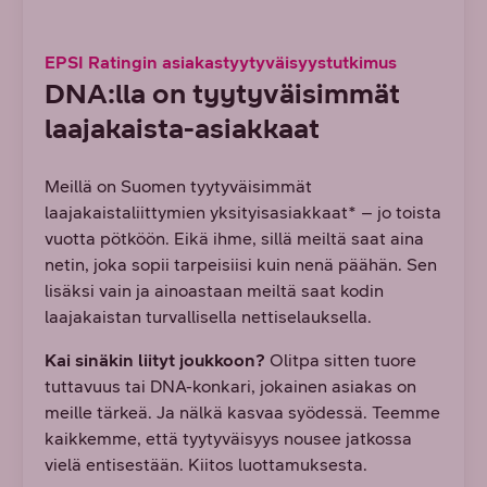
EPSI Ratingin asiakastyytyväisyystutkimus
DNA:lla on tyytyväisimmät
laajakaista-asiakkaat
Meillä on Suomen tyytyväisimmät
laajakaistaliittymien yksityisasiakkaat* – jo toista
vuotta pötköön. Eikä ihme, sillä meiltä saat aina
netin, joka sopii tarpeisiisi kuin nenä päähän. Sen
lisäksi vain ja ainoastaan meiltä saat kodin
laajakaistan turvallisella nettiselauksella.
Kai sinäkin liityt joukkoon?
Olitpa sitten tuore
tuttavuus tai DNA-konkari, jokainen asiakas on
meille tärkeä. Ja nälkä kasvaa syödessä. Teemme
kaikkemme, että tyytyväisyys nousee jatkossa
vielä entisestään. Kiitos luottamuksesta.