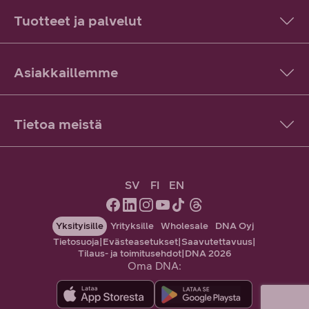
Tuotteet ja palvelut
Asiakkaillemme
Tietoa meistä
SV
FI
EN
Yksityisille
Yrityksille
Wholesale
DNA Oyj
Tietosuoja
|
Evästeasetukset
|
Saavutettavuus
|
Tilaus- ja toimitusehdot
|
DNA 2026
Oma DNA: