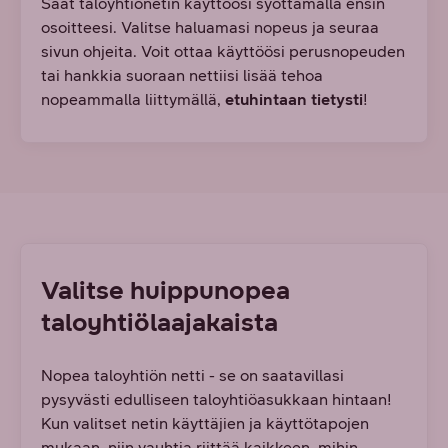
Saat taloyhtiönetin käyttöösi syöttämällä ensin
osoitteesi. Valitse haluamasi nopeus ja seuraa
sivun ohjeita. Voit ottaa käyttöösi perusnopeuden
tai hankkia suoraan nettiisi lisää tehoa
nopeammalla liittymällä,
etuhintaan tietysti
!
Valitse huippunopea
taloyhtiölaajakaista
Nopea taloyhtiön netti - se on saatavillasi
pysyvästi edulliseen taloyhtiöasukkaan hintaan!
Kun valitset netin käyttäjien ja käyttötapojen
mukaan, niin vauhtia riittää kaikkeen, mihin