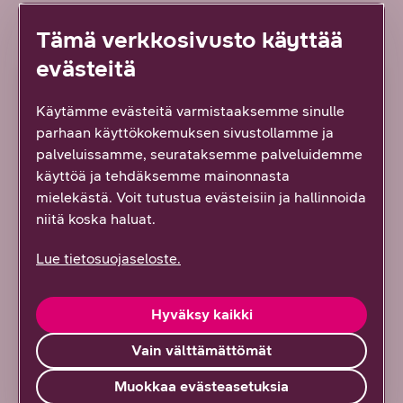
Kirjaudu sisään
, niin näet juuri sinulle räätälöidyt edut!
Tämä verkkosivusto käyttää
evästeitä
Käytämme evästeitä varmistaaksemme sinulle
Kirjautumalla näet tämänkin
parhaan käyttökokemuksen sivustollamme ja
tarjouksen
palveluissamme, seurataksemme palveluidemme
käyttöä ja tehdäksemme mainonnasta
mielekästä. Voit tutustua evästeisiin ja hallinnoida
niitä koska haluat.
Lue tietosuojaseloste.
Kun olet DNA asiakas, saat myös muut
palvelumme edulliseen DNA Asiakasetuhintaan.
Hyväksy kaikki
Kirjautumalla näet kaikki juuri sinulle räätälöidyt
edut.
Vain välttämättömät
Muokkaa evästeasetuksia
Kirjaudu sisään