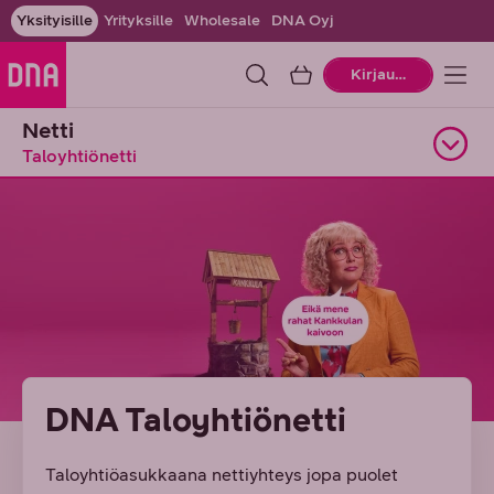
Yksityisille
Yrityksille
Wholesale
DNA Oyj
Ostoskori
Kirjaudu
Netti
Taloyhtiönetti
Avaa alasivuvalikko
DNA Taloyhtiönetti
Taloyhtiöasukkaana nettiyhteys jopa puolet