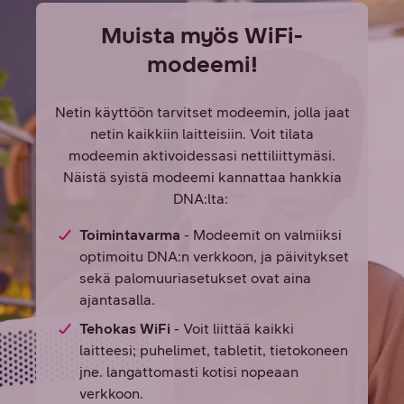
Muista myös WiFi-
modeemi!
Netin käyttöön tarvitset modeemin, jolla jaat
netin kaikkiin laitteisiin. Voit tilata
modeemin aktivoidessasi nettiliittymäsi.
Näistä syistä modeemi kannattaa hankkia
DNA:lta:
Toimintavarma
- Modeemit on valmiiksi
optimoitu DNA:n verkkoon, ja päivitykset
sekä palomuuriasetukset ovat aina
ajantasalla.
Tehokas WiFi
- Voit liittää kaikki
laitteesi; puhelimet, tabletit, tietokoneen
jne. langattomasti kotisi nopeaan
verkkoon.