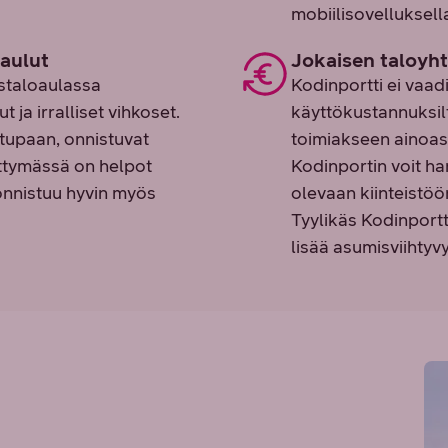
mobiilisovelluksell
taulut
Jokaisen taloyht
staloaulassa
Kodinportti ei vaadi
 ja irralliset vihkoset.
käyttökustannuksilt
itupaan, onnistuvat
toimiakseen ainoast
ittymässä on helpot
Kodinportin voit ha
 onnistuu hyvin myös
olevaan kiinteistöö
Tyylikäs Kodinportt
lisää asumisviihtyvy