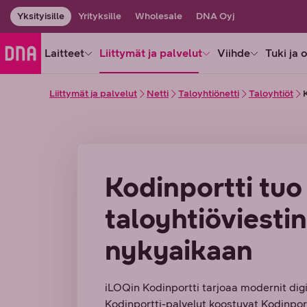
Yksityisille
Yrityksille
Wholesale
DNA Oyj
Laitteet
Liittymät ja palvelut
Viihde
Tuki ja 
Liittymät ja palvelut
Netti
Taloyhtiönetti
Taloyhtiöt
Kodinportti tuo
taloyhtiöviesti
nykyaikaan
iLOQin Kodinportti tarjoaa modernit digia
Kodinportti-palvelut koostuvat Kodinport