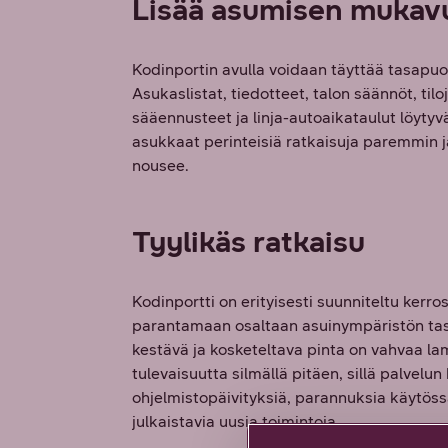
Lisää asumisen mukav
Kodinportin avulla voidaan täyttää tasapuo
Asukaslistat, tiedotteet, talon säännöt, til
sääennusteet ja linja-autoaikataulut löytyvä
asukkaat perinteisiä ratkaisuja paremmin j
nousee.
Tyylikäs ratkaisu
Kodinportti on erityisesti suunniteltu kerr
parantamaan osaltaan asuinympäristön tas
kestävä ja kosketeltava pinta on vahvaa la
tulevaisuutta silmällä pitäen, sillä palvelun
ohjelmistopäivityksiä, parannuksia käytöss
julkaistavia uusia toimintoja.