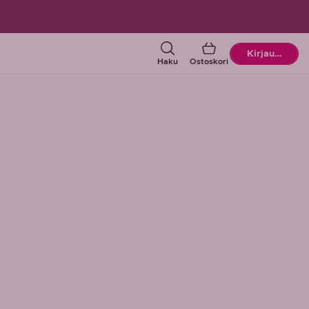
Ostoskori
Kirjaudu
Haku
Ostoskori