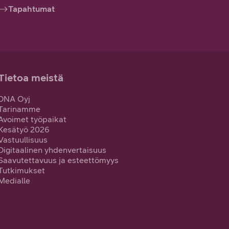
Tapahtumat
Tietoa meistä
DNA Oyj
Tarinamme
Avoimet työpaikat
Kesätyö 2026
Vastuullisuus
Digitaalinen yhdenvertaisuus
Saavutettavuus ja esteettömyys
Tutkimukset
Medialle