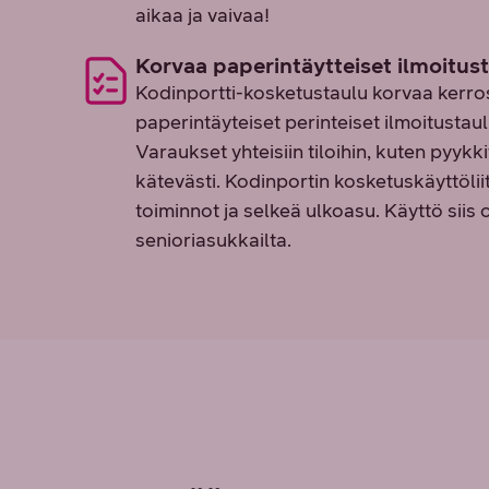
aikaa ja vaivaa!
Korvaa paperintäytteiset ilmoitus
Kodinportti-kosketustaulu korvaa kerro
paperintäyteiset perinteiset ilmoitustaulut
Varaukset yhteisiin tiloihin, kuten pyykk
kätevästi. Kodinportin kosketuskäyttöli
toiminnot ja selkeä ulkoasu. Käyttö siis
senioriasukkailta.