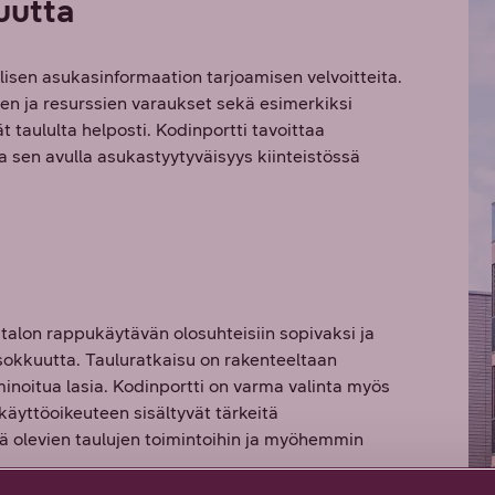
uutta
lisen asukasinformaation tarjoamisen velvoitteita.
ojen ja resurssien varaukset sekä esimerkiksi
t taululta helposti. Kodinportti tavoittaa
a sen avulla asukastyytyväisyys kiinteistössä
ostalon rappukäytävän olosuhteisiin sopivaksi ja
okkuutta. Tauluratkaisu on rakenteeltaan
minoitua lasia. Kodinportti on varma valinta myös
 käyttöoikeuteen sisältyvät tärkeitä
ä olevien taulujen toimintoihin ja myöhemmin