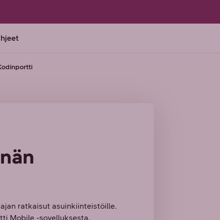
ohjeet
Kodinportti
nnän
jan ratkaisut asuinkiinteistöille.
ti Mobile -sovelluksesta,