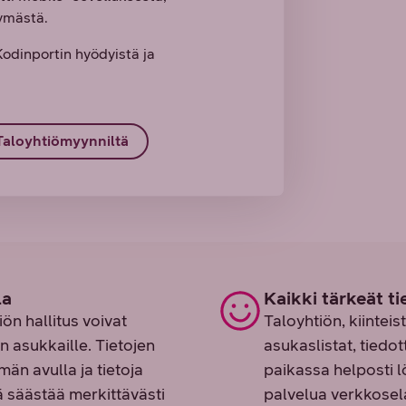
tymästä.
Kodinportin hyödyistä ja
Taloyhtiömyynniltä
la
Kaikki tärkeät t
iön hallitus voivat
Taloyhtiön, kiintei
n asukkaille. Tietojen
asukaslistat, tiedot
män avulla ja tietoja
paikassa helposti l
ä säästää merkittävästi
palvelua verkkosel