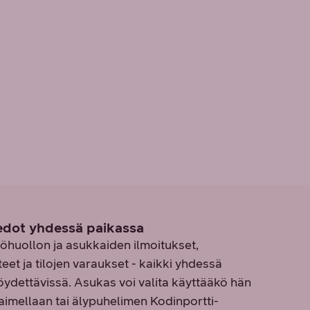
iedot yhdessä paikassa
stöhuollon ja asukkaiden ilmoitukset,
teet ja tilojen varaukset - kaikki yhdessä
öydettävissä. Asukas voi valita käyttääkö hän
aimellaan tai älypuhelimen Kodinportti-