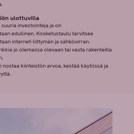
a.
iön ulottuvilla
 suuria investointeja ja on
aan edullinen. Kosketustaulu tarvitsee
aan internet-liittymän ja sähkövirran.
nkkia jo olemassa olevaan tai vasta rakenteilla
n.
i nostaa kiinteistön arvoa, kestää käytössä ja
yttä.