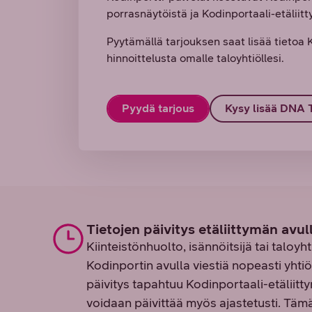
porrasnäytöistä ja Kodinportaali-etäliit
Pyytämällä tarjouksen saat lisää tietoa 
hinnoittelusta omalle taloyhtiöllesi.
Pyydä tarjous
Kysy lisää DNA 
Tietojen päivitys etäliittymän avul
Kiinteistönhuolto, isännöitsijä tai taloyht
Kodinportin avulla viestiä nopeasti yhtiö
päivitys tapahtuu Kodinportaali-etäliitty
voidaan päivittää myös ajastetusti. Täm