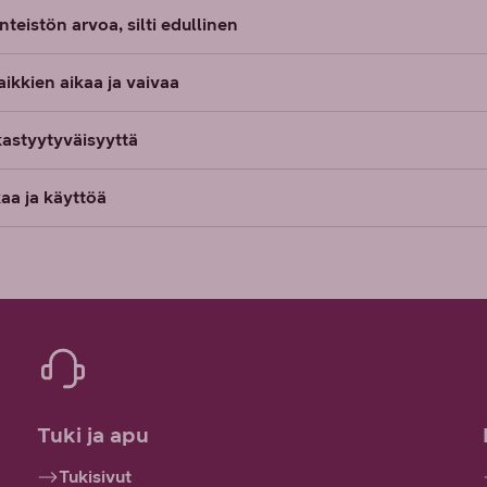
nteistön arvoa, silti edullinen
ikkien aikaa ja vaivaa
kastyytyväisyyttä
aa ja käyttöä
Tuki ja apu
Tukisivut