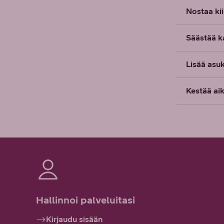
Nostaa kii
Säästää ka
Lisää asu
Kestää aik
Hallinnoi palveluitasi
Kirjaudu sisään