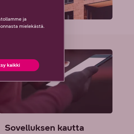
tollamme ja
onnasta mielekästä.
sy kaikki
Sovelluksen kautta