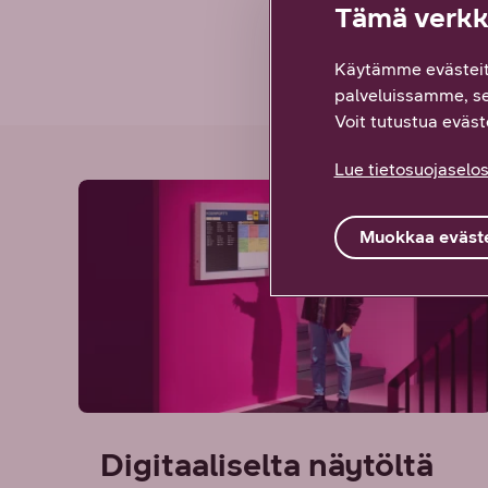
Tämä verkko
Käytämme evästeit
palveluissamme, s
Voit tutustua eväste
Lue tietosuojaselos
Muokkaa eväste
Digitaaliselta näytöltä