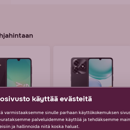
hjahintaan
sivusto käyttää evästeitä
ä varmistaaksemme sinulle parhaan käyttökokemuksen sivus
g Galaxy A26
HONOR X5c Plus
eurataksemme palveluidemme käyttöä ja tehdäksemme main
isiin ja hallinnoida niitä koska haluat.