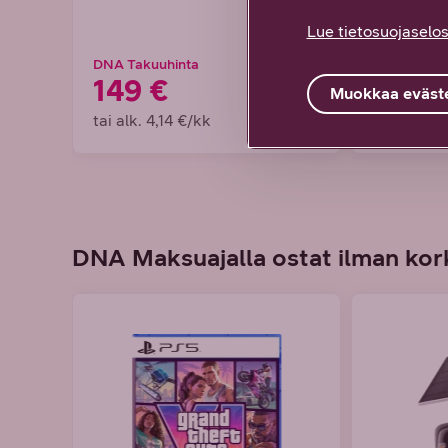
Lue tietosuojaselos
DNA Takuuhinta
DNA Takuuh
149 €
199 €
Muokkaa eväste
tai alk. 4,14 €/kk
tai alk. 5,
DNA Maksuajalla ostat ilman kork