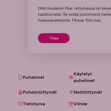
DNA Huoleton Plus -liittymässä on tima
tuplaturvalla. Se estää joutumasta haitalli
huijauspuheluista. Fiksua. Niin sua.
Tilaa
Käytetyt
Puhelimet
puhelimet
Puhelinliittymät
Nettiliittymät
Tietoturva
Viihde