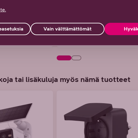
te.
inta
DNA Takuuhinta
79 €
asetuksia
Vain välttämättömät
Hyväk
53 €/kk
tai alk. 2,19 €/kk
oja tai lisäkuluja myös nämä tuotteet