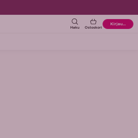
Ostoskori
Kirjaudu
Haku
Ostoskori