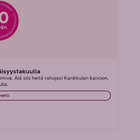
äisyystakuulla
miva. Älä siis heitä rahojasi Kankkulan kaivoon,
lla.
netti