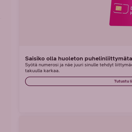
Saisiko olla huoleton puhelinliittymät
Syötä numerosi ja näe juuri sinulle tehdyt liittymädi
takuulla karkaa.
Tutustu l