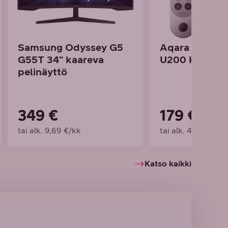
Samsung Odyssey G5
Aqara Smart 
G55T 34" kaareva
U200 Kit -äly
pelinäyttö
349 €
179 €
tai alk. 9,69 €/kk
tai alk. 4,97 €/kk
Katso kaikki