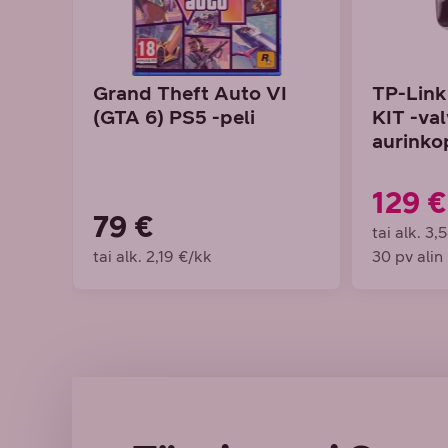
Grand Theft Auto VI
TP-Lin
(GTA 6) PS5 -peli
KIT -va
aurinko
129 €
79 €
tai alk. 3,
tai alk. 2,19 €/kk
30 pv alin