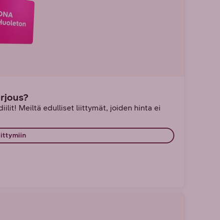
arjous?
ilit! Meiltä edulliset liittymät, joiden hinta ei
iittymiin