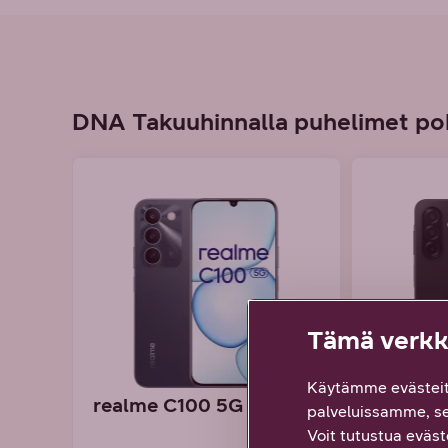
DNA Takuuhinnalla puhelimet po
Tämä verkko
Käytämme evästeit
realme C100 5G
Samsun
palveluissamme, s
5G
Voit tutustua eväste