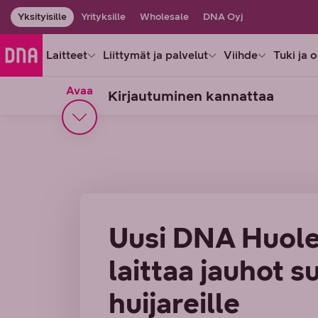
Yksityisille
Yrityksille
Wholesale
DNA Oyj
Laitteet
Liittymät ja palvelut
Viihde
Tuki ja 
Avaa
Kirjautuminen kannattaa
Uusi DNA Huole
laittaa jauhot 
huijareille