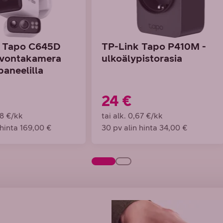
k Tapo C645D
TP-Link Tapo P410M -
lvontakamera
ulkoälypistorasia
paneelilla
24 €
58 €/kk
tai alk. 0,67 €/kk
 hinta 169,00 €
30 pv alin hinta 34,00 €