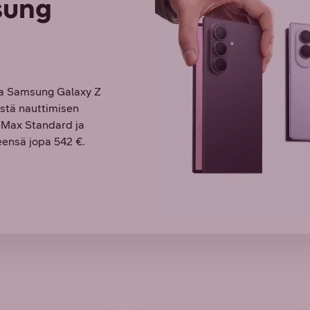
sung
va Samsung Galaxy Z
öistä nauttimisen
O Max Standard ja
ensä jopa 542 €.