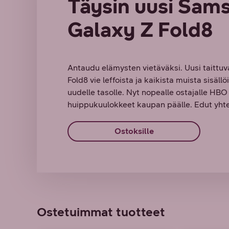
Täysin uusi Sam
Galaxy Z Fold8
Antaudu elämysten vietäväksi. Uusi taittu
Fold8 vie leffoista ja kaikista muista sisäll
uudelle tasolle. Nyt nopealle ostajalle HB
huippukuulokkeet kaupan päälle. Edut yhte
Ostoksille
Ostetuimmat tuotteet