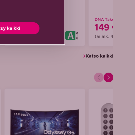
DNA Takuuhinta
DNA Takuuhinta
1499 €
149 €
sy kaikki
tai alk. 41,64 €/kk
tai alk. 4,14 €/kk
Katso kaikki