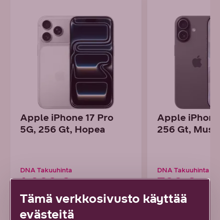
Apple iPhone 17 Pro
Apple iPhone
5G, 256 Gt, Hopea
256 Gt, Must
DNA Takuuhinta
DNA Takuuhinta
1 099 €
799 €
Tämä verkkosivusto käyttää
tai alk. 30,53 € / kk
tai alk. 22,19 € / 
evästeitä