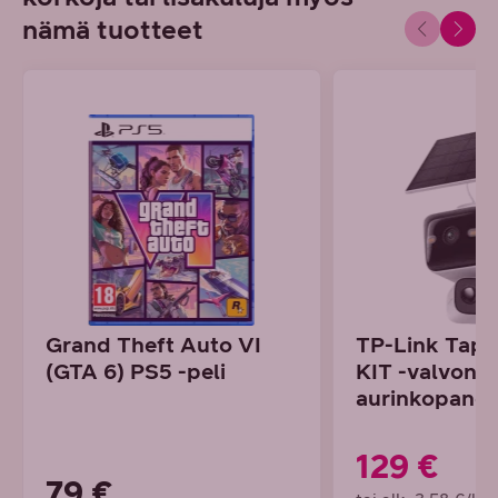
nämä tuotteet
Grand Theft Auto VI
TP-Link Tap
(GTA 6) PS5 -peli
KIT -valvont
aurinkopaneel
129 €
79 €