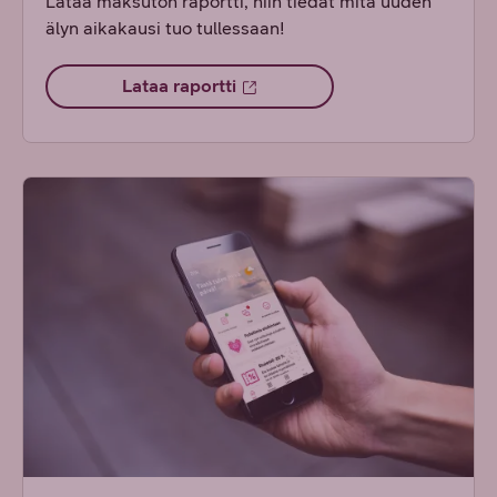
Lataa maksuton raportti, niin tiedät mitä uuden
älyn aikakausi tuo tullessaan!
Lataa raportti