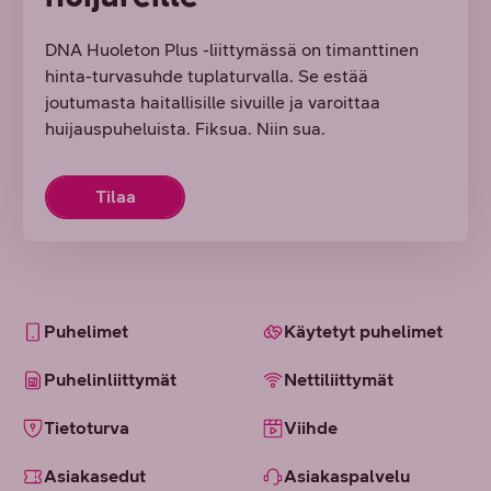
DNA Huoleton Plus -liittymässä on timanttinen
hinta-turvasuhde tuplaturvalla. Se estää
joutumasta haitallisille sivuille ja varoittaa
huijauspuheluista. Fiksua. Niin sua.
Tilaa
Puhelimet
Käytetyt puhelimet
Puhelinliittymät
Nettiliittymät
Tietoturva
Viihde
Asiakasedut
Asiakaspalvelu