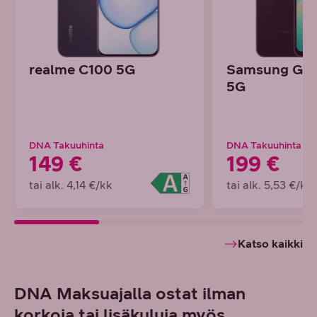
realme C100 5G
Samsung Gal
5G
DNA Takuuhinta
DNA Takuuhinta
149 €
199 €
tai alk. 4,14 €/kk
tai alk. 5,53 €/kk
Katso kaikki
DNA Maksuajalla ostat ilman
korkoja tai lisäkuluja myös