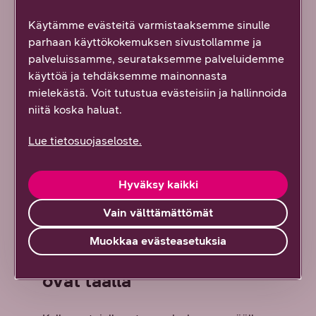
Käytämme evästeitä varmistaaksemme sinulle
parhaan käyttökokemuksen sivustollamme ja
palveluissamme, seurataksemme palveluidemme
käyttöä ja tehdäksemme mainonnasta
mielekästä. Voit tutustua evästeisiin ja hallinnoida
niitä koska haluat.
Lue tietosuojaseloste.
Hyväksy kaikki
Vain välttämättömät
Muokkaa evästeasetuksia
Uudet Galaxy-sarjan kellot
ovat täällä