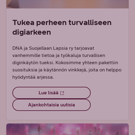
Tukea perheen turvalliseen
digiarkeen
DNA ja Suojellaan Lapsia ry tarjoavat
vanhemmille tietoa ja työkaluja turvallisen
diginkäytön tueksi. Kokosimme yhteen pakettiin
suosituksia ja käytännön vinkkejä, joita on helppo
hyödyntää arjessa.
Lue lisää
Ajankohtaisia uutisia