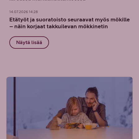
14.07.2026 14:28
Etätyöt ja suoratoisto seuraavat myös mökille
– näin korjaat takkuilevan mökkinetin
Näytä lisää