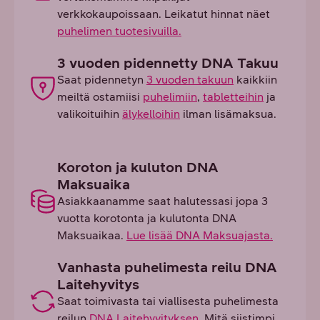
verkkokaupoissaan. Leikatut hinnat näet
puhelimen tuotesivuilla.
3 vuoden pidennetty DNA Takuu
Saat pidennetyn
3 vuoden takuun
kaikkiin
meiltä ostamiisi
puhelimiin
,
tabletteihin
ja
valikoituihin
älykelloihin
ilman lisämaksua.
Koroton ja kuluton DNA
Maksuaika
Asiakkaanamme saat halutessasi jopa 3
vuotta korotonta ja kulutonta DNA
Maksuaikaa.
Lue lisää DNA Maksuajasta.
Vanhasta puhelimesta reilu DNA
Laitehyvitys
Saat toimivasta tai viallisesta puhelimesta
reilun
DNA Laitehyvityksen
. Mitä siistimpi