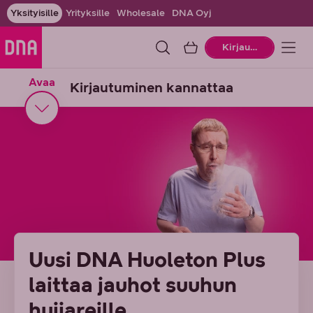
Yksityisille
Yrityksille
Wholesale
DNA Oyj
Ostoskori
Kirjaudu
Avaa
Kirjautuminen kannattaa
Uusi DNA Huoleton Plus
laittaa jauhot suuhun
huijareille