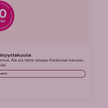
äisyystakuulla
miva. Älä siis heitä rahojasi Kankkulan kaivoon,
lla.
netti