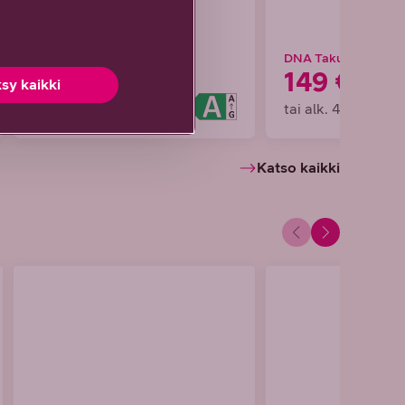
DNA Takuuhinta
DNA Takuuhinta
1499 €
149 €
sy kaikki
tai alk. 41,64 €/kk
tai alk. 4,14 €/kk
Katso kaikki