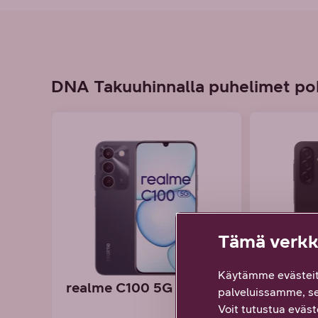
DNA Takuuhinnalla puhelimet po
Tämä verkko
Käytämme evästeit
realme C100 5G
Samsun
palveluissamme, s
5G
Voit tutustua eväste