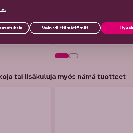
te.
inta
DNA Takuuhinta
99 €
asetuksia
Vain välttämättömät
Hyväk
53 €/kk
tai alk. 2,75 €/kk
oja tai lisäkuluja myös nämä tuotteet