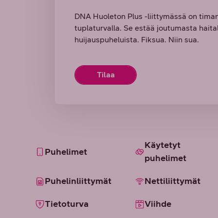
DNA Huoleton Plus -liittymässä on tima
tuplaturvalla. Se estää joutumasta haitalli
huijauspuheluista. Fiksua. Niin sua.
Tilaa
Käytetyt
Puhelimet
puhelimet
Puhelinliittymät
Nettiliittymät
Tietoturva
Viihde