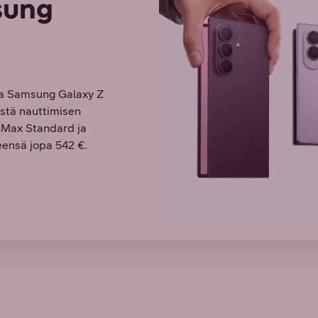
sung
va Samsung Galaxy Z
öistä nauttimisen
O Max Standard ja
ensä jopa 542 €.