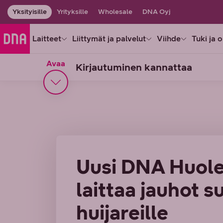
Yksityisille
Yrityksille
Wholesale
DNA Oyj
Laitteet
Liittymät ja palvelut
Viihde
Tuki ja 
Avaa
Kirjautuminen kannattaa
Uusi DNA Huole
laittaa jauhot 
huijareille