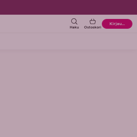
Ostoskori
Kirjaudu
Haku
Ostoskori