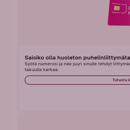
Saisiko olla huoleton puhelinliittymät
Syötä numerosi ja näe juuri sinulle tehdyt liittymädi
takuulla karkaa.
Tutustu l