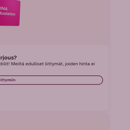
arjous?
ilit! Meiltä edulliset liittymät, joiden hinta ei
iittymiin