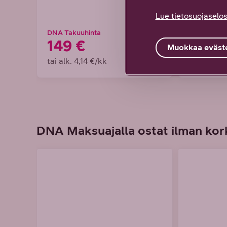
Lue tietosuojaselos
DNA Takuuhinta
DNA Takuuh
149 €
199 €
Muokkaa eväste
tai alk. 4,14 €/kk
tai alk. 5,
DNA Maksuajalla ostat ilman kork