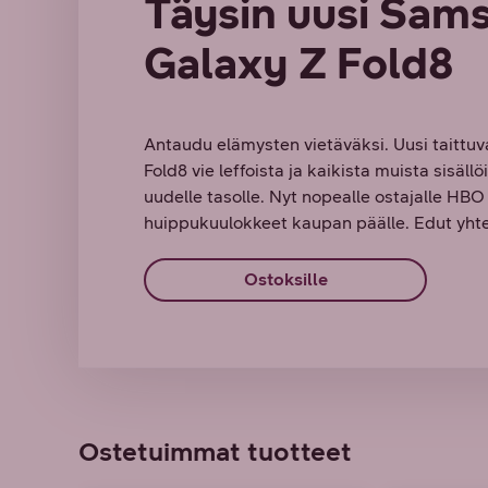
Täysin uusi Sam
Galaxy Z Fold8
Antaudu elämysten vietäväksi. Uusi taittu
Fold8 vie leffoista ja kaikista muista sisäll
uudelle tasolle. Nyt nopealle ostajalle HB
huippukuulokkeet kaupan päälle. Edut yhte
Ostoksille
Ostetuimmat tuotteet