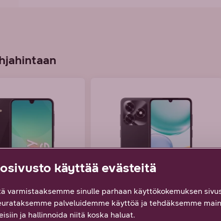
hjahintaan
sivusto käyttää evästeitä
ä varmistaaksemme sinulle parhaan käyttökokemuksen sivus
g Galaxy A26
HONOR X5c Plus
eurataksemme palveluidemme käyttöä ja tehdäksemme main
isiin ja hallinnoida niitä koska haluat.