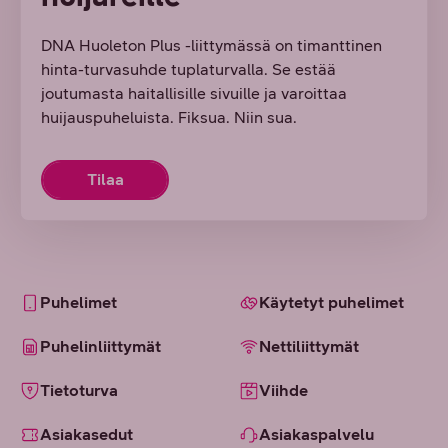
DNA Huoleton Plus -liittymässä on timanttinen
hinta-turvasuhde tuplaturvalla. Se estää
joutumasta haitallisille sivuille ja varoittaa
huijauspuheluista. Fiksua. Niin sua.
Tilaa
Puhelimet
Käytetyt puhelimet
Puhelinliittymät
Nettiliittymät
Tietoturva
Viihde
Asiakasedut
Asiakaspalvelu