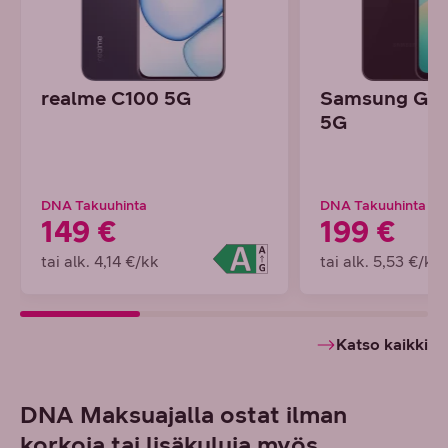
realme C100 5G
Samsung Gal
5G
DNA Takuuhinta
DNA Takuuhinta
149 €
199 €
tai alk. 4,14 €/kk
tai alk. 5,53 €/kk
Katso kaikki
DNA Maksuajalla ostat ilman
korkoja tai lisäkuluja myös