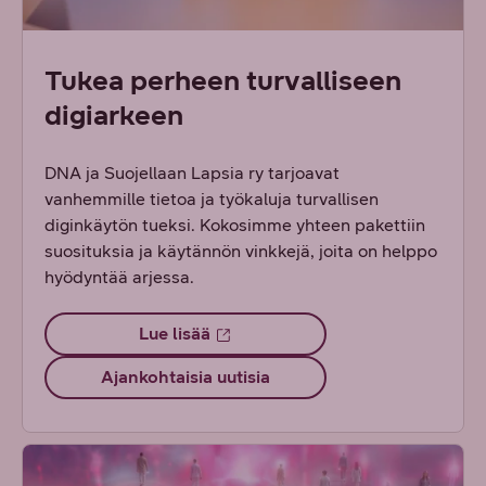
Tukea perheen turvalliseen
digiarkeen
DNA ja Suojellaan Lapsia ry tarjoavat
vanhemmille tietoa ja työkaluja turvallisen
diginkäytön tueksi. Kokosimme yhteen pakettiin
suosituksia ja käytännön vinkkejä, joita on helppo
hyödyntää arjessa.
Lue lisää
Ajankohtaisia uutisia