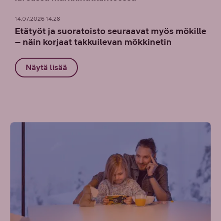
14.07.2026 14:28
Etätyöt ja suoratoisto seuraavat myös mökille
– näin korjaat takkuilevan mökkinetin
Näytä lisää