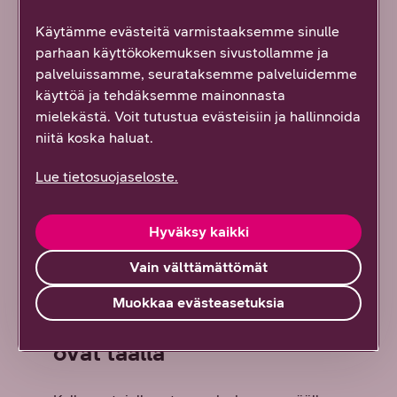
Käytämme evästeitä varmistaaksemme sinulle
parhaan käyttökokemuksen sivustollamme ja
palveluissamme, seurataksemme palveluidemme
käyttöä ja tehdäksemme mainonnasta
mielekästä. Voit tutustua evästeisiin ja hallinnoida
niitä koska haluat.
Lue tietosuojaseloste.
Hyväksy kaikki
Vain välttämättömät
Muokkaa evästeasetuksia
Uudet Galaxy-sarjan kellot
ovat täällä