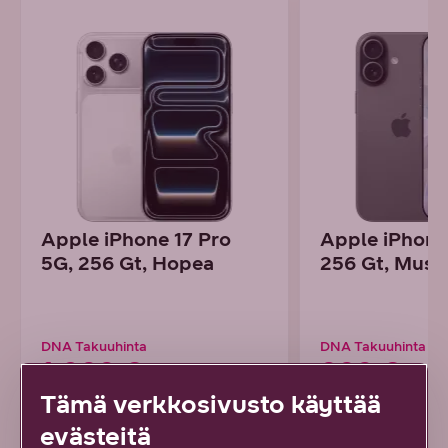
Apple iPhone 17 Pro
Apple iPhone
5G, 256 Gt, Hopea
256 Gt, Must
DNA Takuuhinta
DNA Takuuhinta
1 099 €
899 €
Tämä verkkosivusto käyttää
tai alk. 30,53 € / kk
tai alk. 24,97 € / 
evästeitä