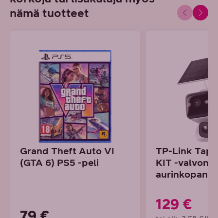
nämä tuotteet
Grand Theft Auto VI
TP-Link Tap
(GTA 6) PS5 -peli
KIT -valvont
aurinkopaneel
129 €
79 €