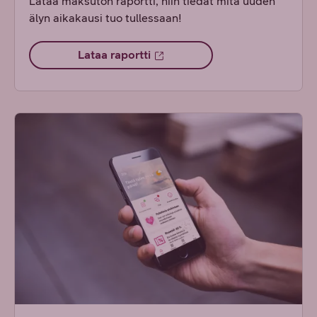
Lataa maksuton raportti, niin tiedät mitä uuden
älyn aikakausi tuo tullessaan!
Lataa raportti