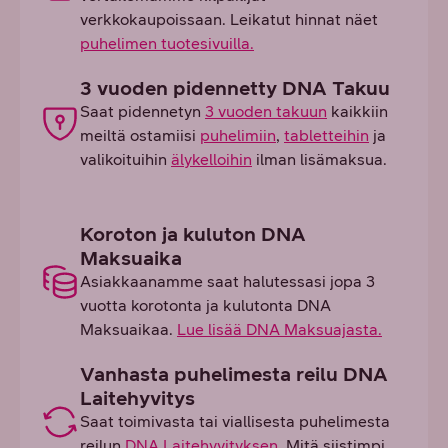
verkkokaupoissaan. Leikatut hinnat näet
puhelimen tuotesivuilla.
3 vuoden pidennetty DNA Takuu
Saat pidennetyn
3 vuoden takuun
kaikkiin
meiltä ostamiisi
puhelimiin
,
tabletteihin
ja
valikoituihin
älykelloihin
ilman lisämaksua.
Koroton ja kuluton DNA
Maksuaika
Asiakkaanamme saat halutessasi jopa 3
vuotta korotonta ja kulutonta DNA
Maksuaikaa.
Lue lisää DNA Maksuajasta.
Vanhasta puhelimesta reilu DNA
Laitehyvitys
Saat toimivasta tai viallisesta puhelimesta
reilun
DNA Laitehyvityksen
. Mitä siistimpi