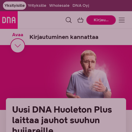
Yksityisille
Yrityksille
Wholesale
DNA Oyj
Ostoskori
Kirjaudu
Avaa
Kirjautuminen kannattaa
Uusi DNA Huoleton Plus
laittaa jauhot suuhun
huijareille