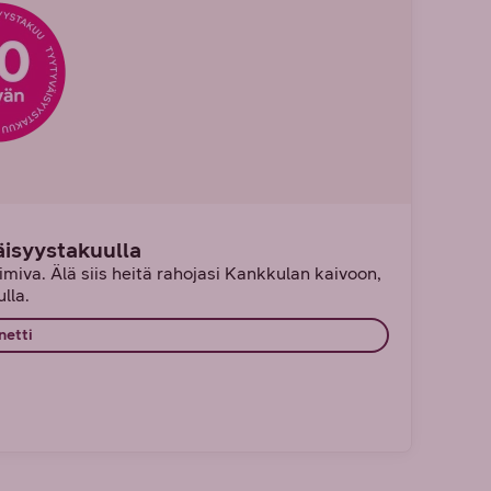
äisyystakuulla
miva. Älä siis heitä rahojasi Kankkulan kaivoon,
lla.
netti