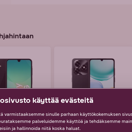
hjahintaan
sivusto käyttää evästeitä
ä varmistaaksemme sinulle parhaan käyttökokemuksen sivus
g Galaxy A26
HONOR X5c Plus
eurataksemme palveluidemme käyttöä ja tehdäksemme main
isiin ja hallinnoida niitä koska haluat.