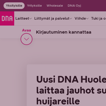
Yksityisille
Yrityksille
Wholesale
DNA Oyj
Laitteet
Liittymät ja palvelut
Viihde
Tuki ja 
Avaa
Kirjautuminen kannattaa
Uusi DNA Huole
laittaa jauhot 
huijareille