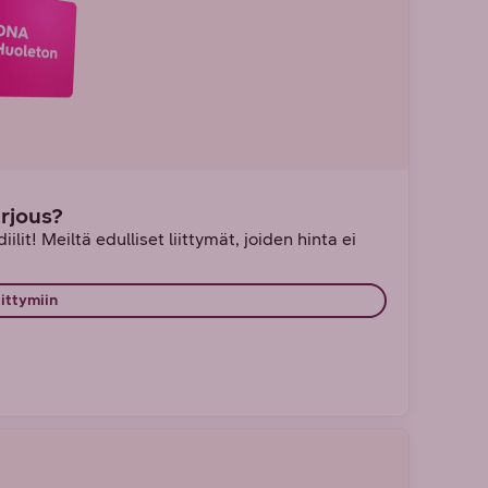
arjous?
ilit! Meiltä edulliset liittymät, joiden hinta ei
iittymiin