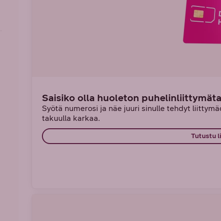
Saisiko olla huoleton puhelinliittymät
Syötä numerosi ja näe juuri sinulle tehdyt liittymädi
takuulla karkaa.
Tutustu l