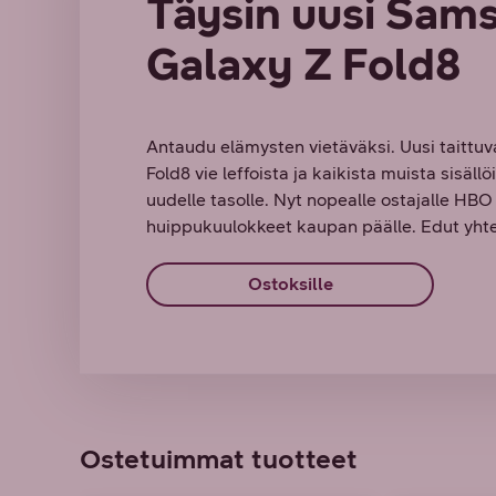
Täysin uusi Sam
Galaxy Z Fold8
Antaudu elämysten vietäväksi. Uusi taittu
Fold8 vie leffoista ja kaikista muista sisäll
uudelle tasolle. Nyt nopealle ostajalle HB
huippukuulokkeet kaupan päälle. Edut yhte
Ostoksille
Ostetuimmat tuotteet