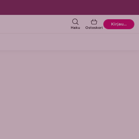
Ostoskori
Kirjaudu
Haku
Ostoskori