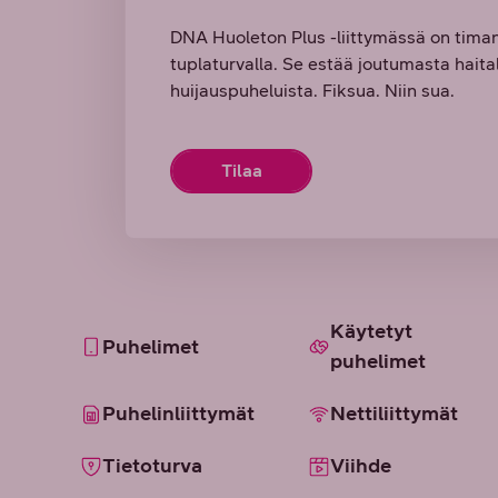
DNA Huoleton Plus -liittymässä on tima
tuplaturvalla. Se estää joutumasta haitalli
huijauspuheluista. Fiksua. Niin sua.
Tilaa
Käytetyt
Puhelimet
puhelimet
Puhelinliittymät
Nettiliittymät
Tietoturva
Viihde