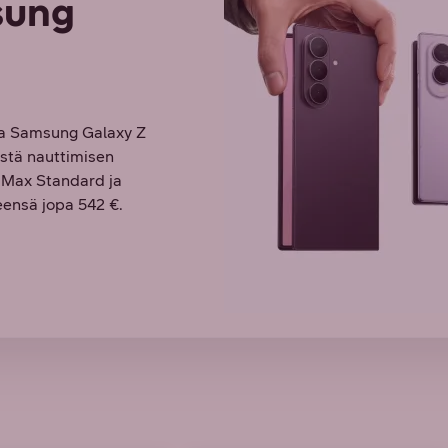
sung
va Samsung Galaxy Z
öistä nauttimisen
O Max Standard ja
ensä jopa 542 €.