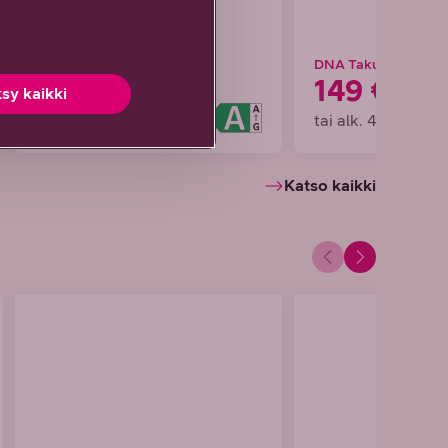
DNA Takuuhinta
DNA Takuuhinta
1499 €
149 €
sy kaikki
tai alk. 41,64 €/kk
tai alk. 4,14 €/kk
Katso kaikki