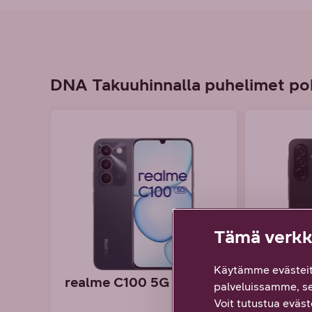
DNA Takuuhinnalla puhelimet po
Tämä verkko
Käytämme evästeit
realme C100 5G
Samsun
palveluissamme, s
5G
Voit tutustua eväste