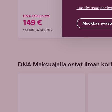
Lue tietosuojaselos
DNA Takuuhinta
DNA Takuuh
149 €
199 €
Muokkaa eväste
tai alk. 4,14 €/kk
tai alk. 5,
DNA Maksuajalla ostat ilman kork