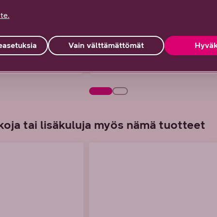
te.
inta
DNA Takuuhinta
99 €
asetuksia
Vain välttämättömät
Hyväk
53 €/kk
tai alk. 2,75 €/kk
oja tai lisäkuluja myös nämä tuotteet