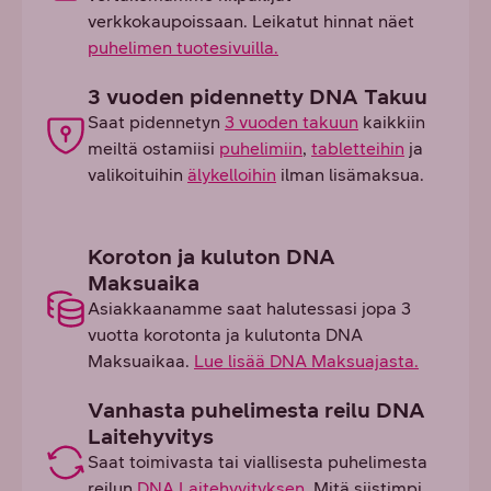
verkkokaupoissaan. Leikatut hinnat näet
puhelimen tuotesivuilla.
3 vuoden pidennetty DNA Takuu
Saat pidennetyn
3 vuoden takuun
kaikkiin
meiltä ostamiisi
puhelimiin
,
tabletteihin
ja
valikoituihin
älykelloihin
ilman lisämaksua.
Koroton ja kuluton DNA
Maksuaika
Asiakkaanamme saat halutessasi jopa 3
vuotta korotonta ja kulutonta DNA
Maksuaikaa.
Lue lisää DNA Maksuajasta.
Vanhasta puhelimesta reilu DNA
Laitehyvitys
Saat toimivasta tai viallisesta puhelimesta
reilun
DNA Laitehyvityksen
. Mitä siistimpi