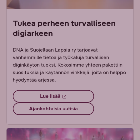
Tukea perheen turvalliseen
digiarkeen
DNA ja Suojellaan Lapsia ry tarjoavat
vanhemmille tietoa ja työkaluja turvallisen
diginkäytön tueksi. Kokosimme yhteen pakettiin
suosituksia ja käytännön vinkkejä, joita on helppo
hyödyntää arjessa.
Lue lisää
Ajankohtaisia uutisia