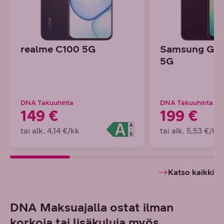
realme C100 5G
Samsung Gal
5G
DNA Takuuhinta
DNA Takuuhinta
149 €
199 €
tai alk. 4,14 €/kk
tai alk. 5,53 €/kk
Katso kaikki
DNA Maksuajalla ostat ilman
korkoja tai lisäkuluja myös