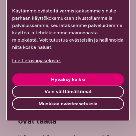
Käytämme evästeitä varmistaaksemme sinulle
parhaan käyttökokemuksen sivustollamme ja
palveluissamme, seurataksemme palveluidemme
käyttöä ja tehdäksemme mainonnasta
mielekästä. Voit tutustua evästeisiin ja hallinnoida
niitä koska haluat.
Lue tietosuojaseloste.
Hyväksy kaikki
Vain välttämättömät
Muokkaa evästeasetuksia
Uudet Galaxy-sarjan kellot
ovat täällä