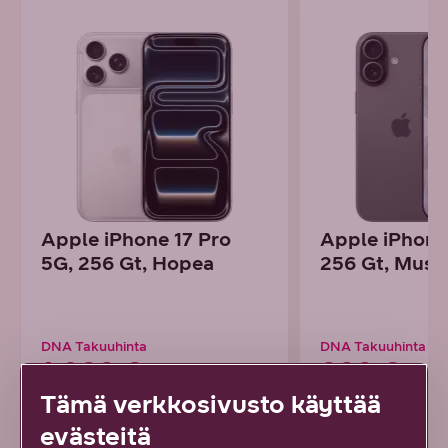
Apple iPhone 17 Pro
Apple iPhone
5G, 256 Gt, Hopea
256 Gt, Must
DNA Takuuhinta
DNA Takuuhinta
1 099 €
899 €
Tämä verkkosivusto käyttää
tai alk. 30,53 € / kk
tai alk. 24,97 € / 
evästeitä