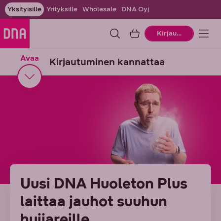
Yksityisille
Yrityksille
Wholesale
DNA Oyj
Ostoskori
Kirjaudu
Avaa
Kirjautuminen kannattaa
Uusi DNA Huoleton Plus
laittaa jauhot suuhun
huijareille