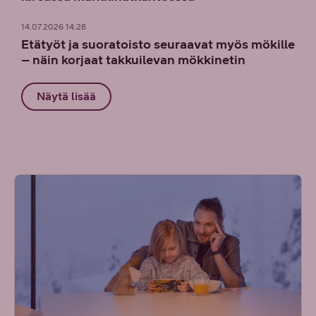
14.07.2026 14:28
Etätyöt ja suoratoisto seuraavat myös mökille
– näin korjaat takkuilevan mökkinetin
Näytä lisää