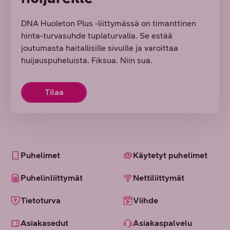
DNA Huoleton Plus -liittymässä on timanttinen
hinta-turvasuhde tuplaturvalla. Se estää
joutumasta haitallisille sivuille ja varoittaa
huijauspuheluista. Fiksua. Niin sua.
Tilaa
Puhelimet
Käytetyt puhelimet
Puhelinliittymät
Nettiliittymät
Tietoturva
Viihde
Asiakasedut
Asiakaspalvelu