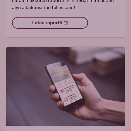
Lataa maksuton raportti, niin tiedät mitä uuden
älyn aikakausi tuo tullessaan!
Lataa raportti