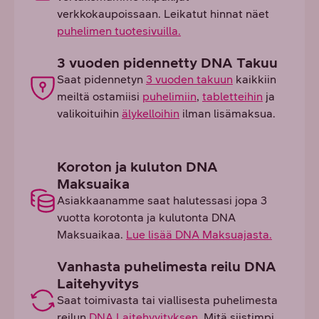
verkkokaupoissaan. Leikatut hinnat näet
puhelimen tuotesivuilla.
3 vuoden pidennetty DNA Takuu
Saat pidennetyn
3 vuoden takuun
kaikkiin
meiltä ostamiisi
puhelimiin
,
tabletteihin
ja
valikoituihin
älykelloihin
ilman lisämaksua.
Koroton ja kuluton DNA
Maksuaika
Asiakkaanamme saat halutessasi jopa 3
vuotta korotonta ja kulutonta DNA
Maksuaikaa.
Lue lisää DNA Maksuajasta.
Vanhasta puhelimesta reilu DNA
Laitehyvitys
Saat toimivasta tai viallisesta puhelimesta
reilun
DNA Laitehyvityksen
. Mitä siistimpi