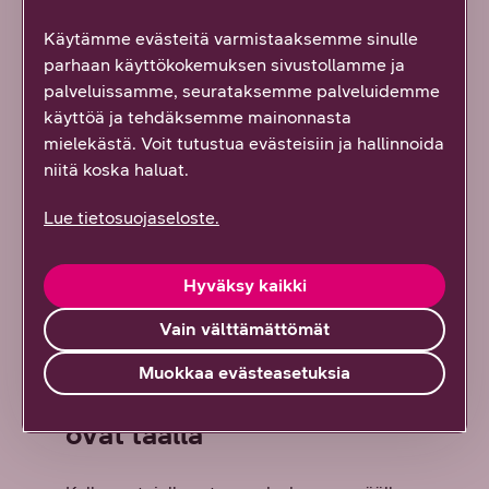
Käytämme evästeitä varmistaaksemme sinulle
parhaan käyttökokemuksen sivustollamme ja
palveluissamme, seurataksemme palveluidemme
käyttöä ja tehdäksemme mainonnasta
mielekästä. Voit tutustua evästeisiin ja hallinnoida
niitä koska haluat.
Lue tietosuojaseloste.
Hyväksy kaikki
Vain välttämättömät
Muokkaa evästeasetuksia
Uudet Galaxy-sarjan kellot
ovat täällä