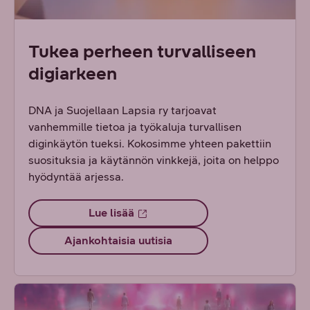
Tukea perheen turvalliseen
digiarkeen
DNA ja Suojellaan Lapsia ry tarjoavat
vanhemmille tietoa ja työkaluja turvallisen
diginkäytön tueksi. Kokosimme yhteen pakettiin
suosituksia ja käytännön vinkkejä, joita on helppo
hyödyntää arjessa.
Lue lisää
Ajankohtaisia uutisia