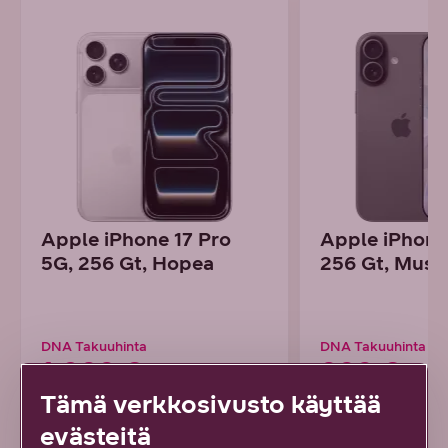
Apple iPhone 17 Pro
Apple iPhone
5G, 256 Gt, Hopea
256 Gt, Must
DNA Takuuhinta
DNA Takuuhinta
1 099 €
899 €
Tämä verkkosivusto käyttää
tai alk. 30,53 € / kk
tai alk. 24,97 € / 
evästeitä