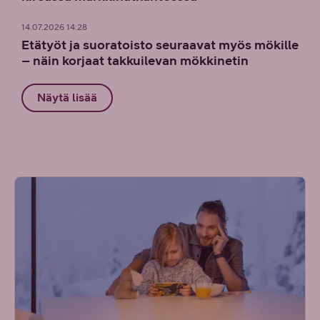
14.07.2026 14:28
Etätyöt ja suoratoisto seuraavat myös mökille
– näin korjaat takkuilevan mökkinetin
Näytä lisää