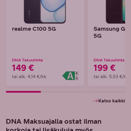
realme C100 5G
Samsung Gal
5G
DNA Takuuhinta
DNA Takuuhinta
149 €
199 €
tai alk. 4,14 €/kk
tai alk. 5,53 €/kk
Katso kaikki
DNA Maksuajalla ostat ilman
korkoja tai lisäkuluja myös