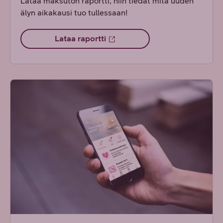
Lataa maksuton raportti, niin tiedät mitä uuden
älyn aikakausi tuo tullessaan!
Lataa raportti