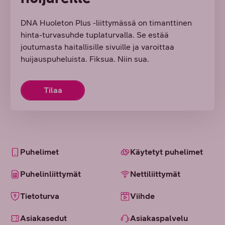
DNA Huoleton Plus -liittymässä on timanttinen
hinta-turvasuhde tuplaturvalla. Se estää
joutumasta haitallisille sivuille ja varoittaa
huijauspuheluista. Fiksua. Niin sua.
Tilaa
Puhelimet
Käytetyt puhelimet
Puhelinliittymät
Nettiliittymät
Tietoturva
Viihde
Asiakasedut
Asiakaspalvelu