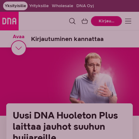
Yksityisille
Yrityksille
Wholesale
DNA Oyj
Ostoskori
Kirjaudu
Avaa
Kirjautuminen kannattaa
Uusi DNA Huoleton Plus
laittaa jauhot suuhun
huijareille