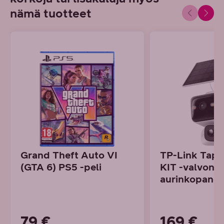
nämä tuotteet
Grand Theft Auto VI
TP-Link Tap
(GTA 6) PS5 -peli
KIT -valvont
aurinkopaneel
79 €
169 €