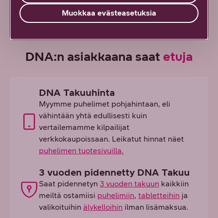
Muokkaa evästeasetuksia
DNA:n asiakkaana saat
etuja
DNA Takuuhinta
Myymme puhelimet pohjahintaan, eli
vähintään yhtä edullisesti kuin
vertailemamme kilpailijat
verkkokaupoissaan. Leikatut hinnat näet
puhelimen tuotesivuilla.
3 vuoden pidennetty DNA Takuu
Saat pidennetyn
3 vuoden takuun
kaikkiin
meiltä ostamiisi
puhelimiin
,
tabletteihin
ja
valikoituihin
älykelloihin
ilman lisämaksua.