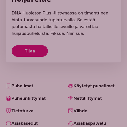
DNA Huoleton Plus -liittymässä on timanttinen
hinta-turvasuhde tuplaturvalla. Se estää
joutumasta haitallisille sivuille ja varoittaa
huijauspuheluista. Fiksua. Niin sua.
Tilaa
Puhelimet
Käytetyt puhelimet
Puhelinliittymät
Nettiliittymät
Tietoturva
Viihde
Asiakasedut
Asiakaspalvelu