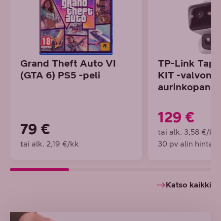
Grand Theft Auto VI
TP-Link Tap
(GTA 6) PS5 -peli
KIT -valvont
aurinkopaneel
129 €
79 €
tai alk. 3,58 €/kk
tai alk. 2,19 €/kk
30 pv alin hinta 
Katso kaikki