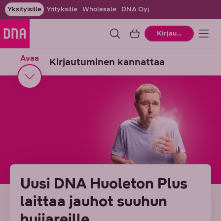
Yksityisille
Yrityksille
Wholesale
DNA Oyj
Ostoskori
Kirjaudu
Avaa
Kirjautuminen kannattaa
Uusi DNA Huoleton Plus
laittaa jauhot suuhun
huijareille