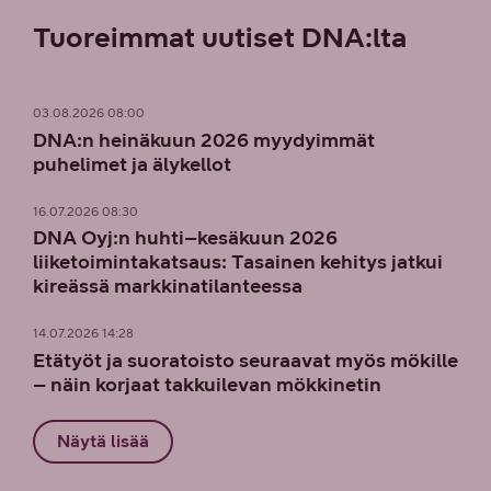
Tuoreimmat uutiset DNA:lta
03.08.2026 08:00
DNA:n heinäkuun 2026 myydyimmät
puhelimet ja älykellot
16.07.2026 08:30
DNA Oyj:n huhti–kesäkuun 2026
liiketoimintakatsaus: Tasainen kehitys jatkui
kireässä markkinatilanteessa
14.07.2026 14:28
Etätyöt ja suoratoisto seuraavat myös mökille
– näin korjaat takkuilevan mökkinetin
Näytä lisää