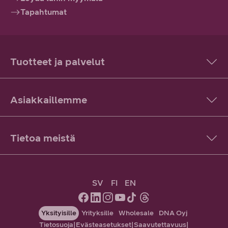
Tapahtumat
Tuotteet ja palvelut
Asiakkaillemme
Tietoa meistä
SV
FI
EN
Yksityisille
Yrityksille
Wholesale
DNA Oyj
Tietosuoja
|
Evästeasetukset
|
Saavutettavuus
|