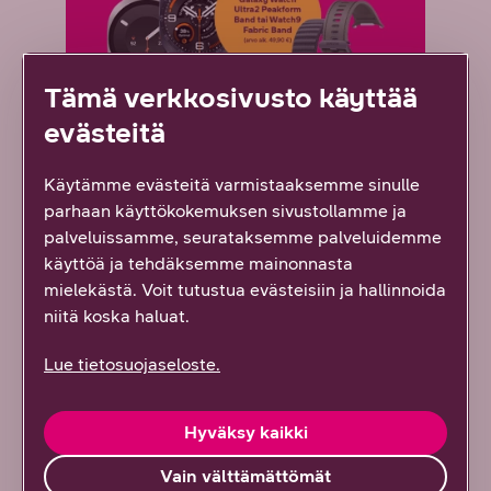
Tämä verkkosivusto käyttää
evästeitä
Käytämme evästeitä varmistaaksemme sinulle
Uudet Galaxy-sarjan kellot
parhaan käyttökokemuksen sivustollamme ja
ovat täällä
palveluissamme, seurataksemme palveluidemme
käyttöä ja tehdäksemme mainonnasta
mielekästä. Voit tutustua evästeisiin ja hallinnoida
Kellon ostajalle nyt ranneke kaupan päälle.
niitä koska haluat.
Etujen arvo yhteensä jopa 159,90 €.Galaxy
Watch Ultra2 749 €. Asiakkaalle 669
Lue tietosuojaseloste.
€.Galaxy Watch9 -sarja alk. 409 €.
Asiakkaalle alk. 329 €.
Hyväksy kaikki
Tutustu
Vain välttämättömät