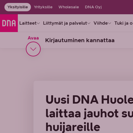
Yksityisille
Yrityksille
Wholesale
DNA Oyj
Laitteet
Liittymät ja palvelut
Viihde
Tuki ja 
Avaa
Kirjautuminen kannattaa
Uusi DNA Huole
laittaa jauhot 
huijareille