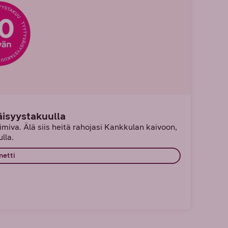
äisyystakuulla
miva. Älä siis heitä rahojasi Kankkulan kaivoon,
lla.
netti