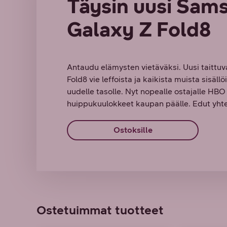
Täysin uusi Sam
Galaxy Z Fold8
Antaudu elämysten vietäväksi. Uusi taittu
Fold8 vie leffoista ja kaikista muista sisäll
uudelle tasolle. Nyt nopealle ostajalle HB
huippukuulokkeet kaupan päälle. Edut yhte
Ostoksille
Ostetuimmat tuotteet