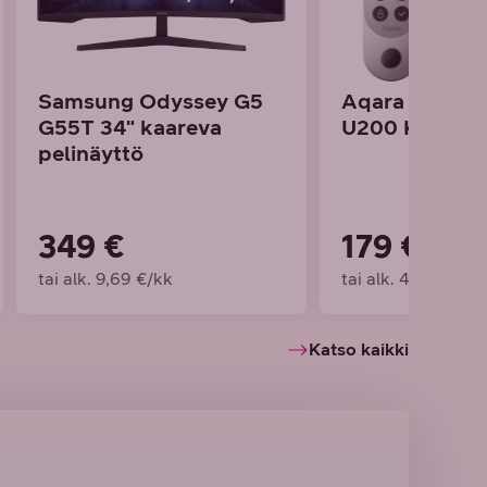
Samsung Odyssey G5
Aqara Smart 
G55T 34" kaareva
U200 Kit -äly
pelinäyttö
349 €
179 €
tai alk. 9,69 €/kk
tai alk. 4,97 €/kk
Katso kaikki