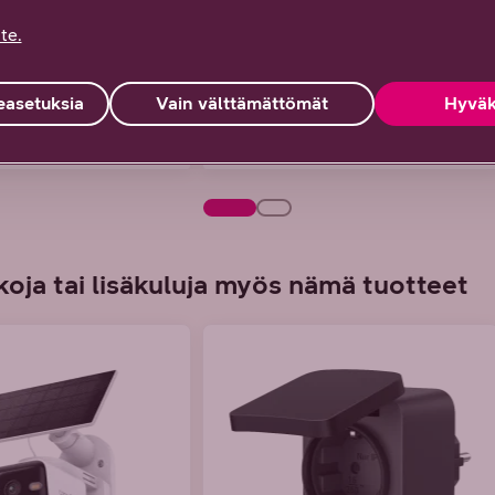
te.
asetuksia
Vain välttämättömät
Hyväk
oja tai lisäkuluja myös nämä tuotteet