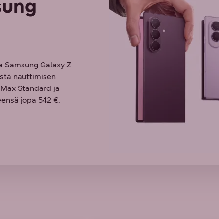
sung
va Samsung Galaxy Z
öistä nauttimisen
O Max Standard ja
ensä jopa 542 €.