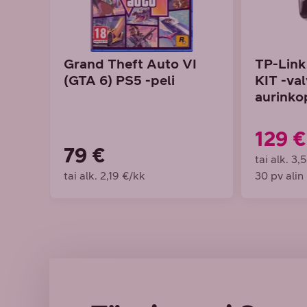
Grand Theft Auto VI
TP-Lin
(GTA 6) PS5 -peli
KIT -va
aurinko
129 €
79 €
tai alk. 3,
tai alk. 2,19 €/kk
30 pv alin