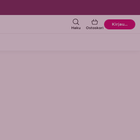
Ostoskori
Kirjaudu
Haku
Ostoskori