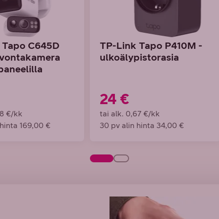
k Tapo C645D
TP-Link Tapo P410M -
lvontakamera
ulkoälypistorasia
paneelilla
24 €
58 €/kk
tai alk. 0,67 €/kk
 hinta 169,00 €
30 pv alin hinta 34,00 €