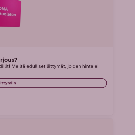
arjous?
ilit! Meiltä edulliset liittymät, joiden hinta ei
iittymiin