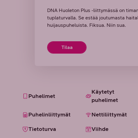
DNA Huoleton Plus -liittymässä on tima
tuplaturvalla. Se estää joutumasta haitalli
huijauspuheluista. Fiksua. Niin sua.
Tilaa
Käytetyt
Puhelimet
puhelimet
Puhelinliittymät
Nettiliittymät
Tietoturva
Viihde