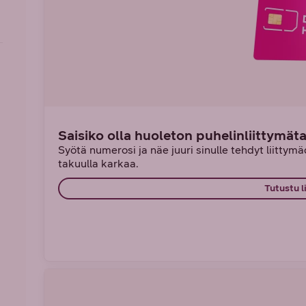
Saisiko olla huoleton puhelinliittymät
Syötä numerosi ja näe juuri sinulle tehdyt liittymädi
takuulla karkaa.
Tutustu l