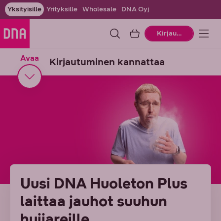
Yksityisille
Yrityksille
Wholesale
DNA Oyj
Ostoskori
Kirjaudu
Avaa
Kirjautuminen kannattaa
Uusi DNA Huoleton Plus
laittaa jauhot suuhun
huijareille