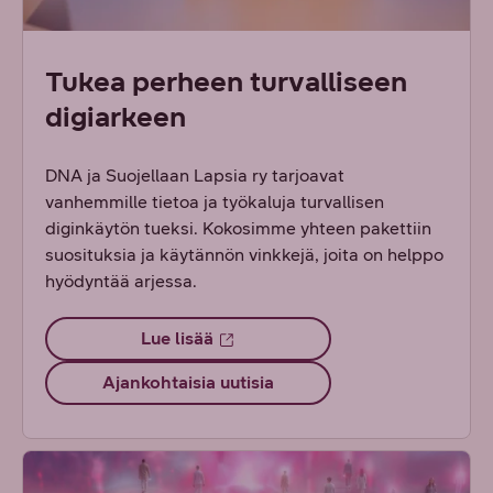
Tukea perheen turvalliseen
digiarkeen
DNA ja Suojellaan Lapsia ry tarjoavat
vanhemmille tietoa ja työkaluja turvallisen
diginkäytön tueksi. Kokosimme yhteen pakettiin
suosituksia ja käytännön vinkkejä, joita on helppo
hyödyntää arjessa.
Lue lisää
Ajankohtaisia uutisia