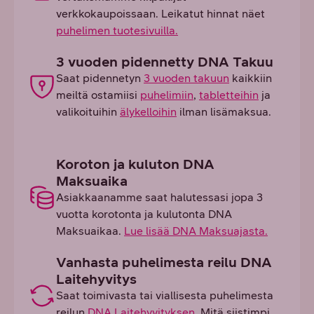
verkkokaupoissaan. Leikatut hinnat näet
puhelimen tuotesivuilla.
3 vuoden pidennetty DNA Takuu
Saat pidennetyn
3 vuoden takuun
kaikkiin
meiltä ostamiisi
puhelimiin
,
tabletteihin
ja
valikoituihin
älykelloihin
ilman lisämaksua.
Koroton ja kuluton DNA
Maksuaika
Asiakkaanamme saat halutessasi jopa 3
vuotta korotonta ja kulutonta DNA
Maksuaikaa.
Lue lisää DNA Maksuajasta.
Vanhasta puhelimesta reilu DNA
Laitehyvitys
Saat toimivasta tai viallisesta puhelimesta
reilun
DNA Laitehyvityksen
. Mitä siistimpi