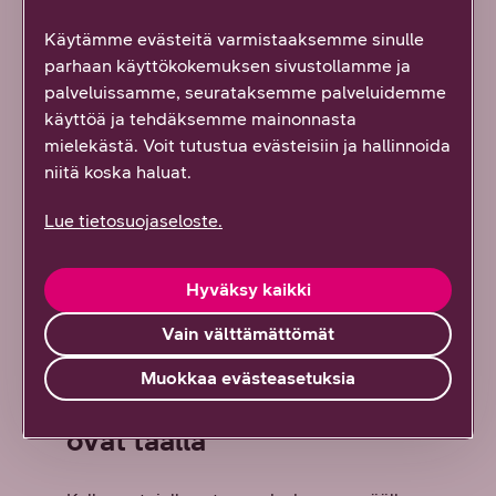
Käytämme evästeitä varmistaaksemme sinulle
parhaan käyttökokemuksen sivustollamme ja
palveluissamme, seurataksemme palveluidemme
käyttöä ja tehdäksemme mainonnasta
mielekästä. Voit tutustua evästeisiin ja hallinnoida
niitä koska haluat.
Lue tietosuojaseloste.
Hyväksy kaikki
Vain välttämättömät
Muokkaa evästeasetuksia
Uudet Galaxy-sarjan kellot
ovat täällä