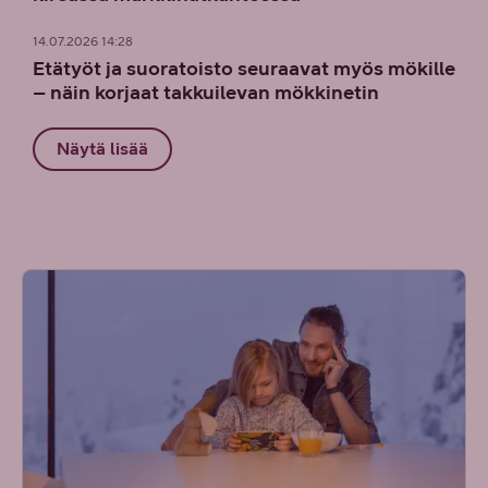
14.07.2026 14:28
Etätyöt ja suoratoisto seuraavat myös mökille
– näin korjaat takkuilevan mökkinetin
Näytä lisää