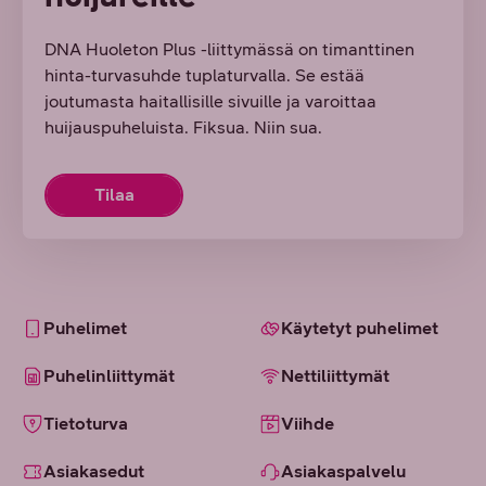
DNA Huoleton Plus -liittymässä on timanttinen
hinta-turvasuhde tuplaturvalla. Se estää
joutumasta haitallisille sivuille ja varoittaa
huijauspuheluista. Fiksua. Niin sua.
Tilaa
Puhelimet
Käytetyt puhelimet
Puhelinliittymät
Nettiliittymät
Tietoturva
Viihde
Asiakasedut
Asiakaspalvelu