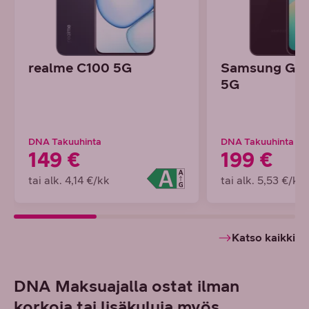
realme C100 5G
Samsung Gal
5G
DNA Takuuhinta
DNA Takuuhinta
149 €
199 €
tai alk. 4,14 €/kk
tai alk. 5,53 €/kk
Katso kaikki
DNA Maksuajalla ostat ilman
korkoja tai lisäkuluja myös