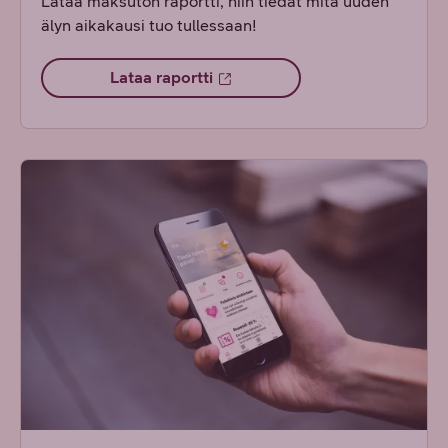
Lataa maksuton raportti, niin tiedät mitä uuden
älyn aikakausi tuo tullessaan!
Lataa raportti