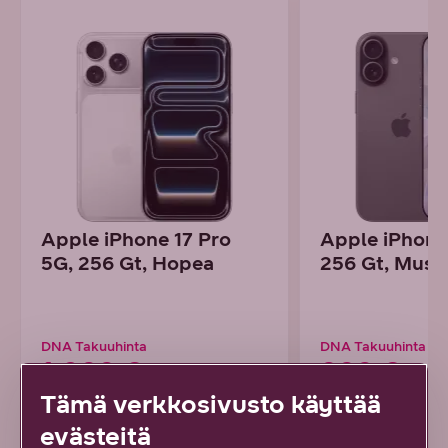
Apple iPhone 17 Pro
Apple iPhone
5G, 256 Gt, Hopea
256 Gt, Must
DNA Takuuhinta
DNA Takuuhinta
1 099 €
899 €
Tämä verkkosivusto käyttää
tai alk. 30,53 € / kk
tai alk. 24,97 € / 
evästeitä